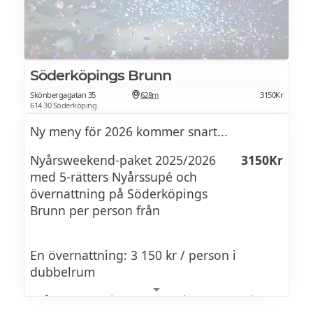
Söderköpings Brunn
Skönbergagatan 35
628m
3150Kr
614 30 Söderköping
Ny meny för 2026 kommer snart...
Nyårsweekend-paket 2025/2026
3150Kr
med 5-rätters Nyårssupé och
övernattning på Söderköpings
Brunn per person från
En övernattning: 3 150 kr / person i
dubbelrum
Två övernattningar: 4 100 kr / person i