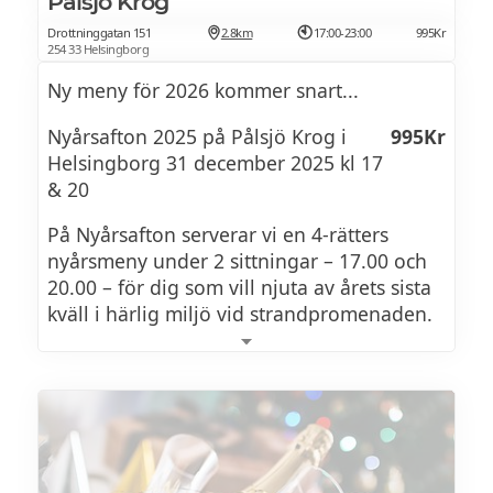
Pålsjö Krog
VARMRÄTT
Drottninggatan 151
2.8km
17:00-23:00
995Kr
254 33 Helsingborg
Ny meny för 2026 kommer snart...
OXFILÉ TOURNEDOS
Nyårsafton 2025 på Pålsjö Krog i
995Kr
Oxfilé tournedos - hummersmör -
Helsingborg 31 december 2025 kl 17
potatiskaka m. vitlök & rosmarin -
& 20
madeirasås - brynt svamp - gröna bönor
På Nyårsafton serverar vi en 4-rätters
nyårsmeny under 2 sittningar – 17.00 och
TORSKRYGG
20.00 – för dig som vill njuta av årets sista
Ugnsbakad torskrygg - krämig hummersås
kväll i härlig miljö vid strandpromenaden.
- hasselbackspotatis - handskalade räkor -
brynt svamp - gröna bönor
NYÅRSMENY 2025/2026
KALIX LÖJROM
VEGETARISK TOURNEDOS