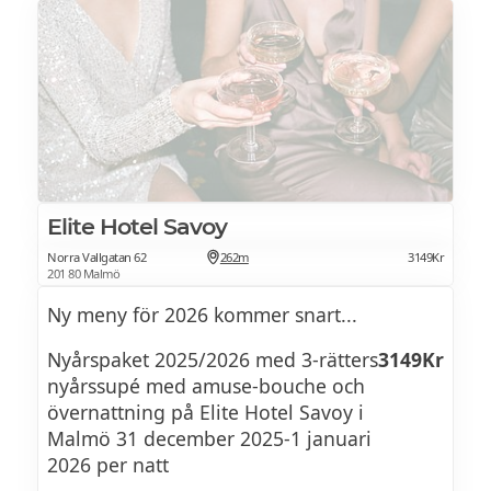
lyxig trerättersmiddag med dryckespaket.
Festlig underhållning och dans vid
midnatt, med gemensamt skålande och
lättare festligheter efteråt.
Frukostbuffé på nyårsdagen.
Elite Hotel Savoy
Kontakta hotellet för att boka nyårspaketet.
Norra Vallgatan 62
262m
3149Kr
201 80 Malmö
Ny meny för 2026 kommer snart...
Nyårspaket 2025/2026 med 3-rätters
3149Kr
nyårssupé med amuse-bouche och
övernattning på Elite Hotel Savoy i
Malmö 31 december 2025-1 januari
2026 per natt