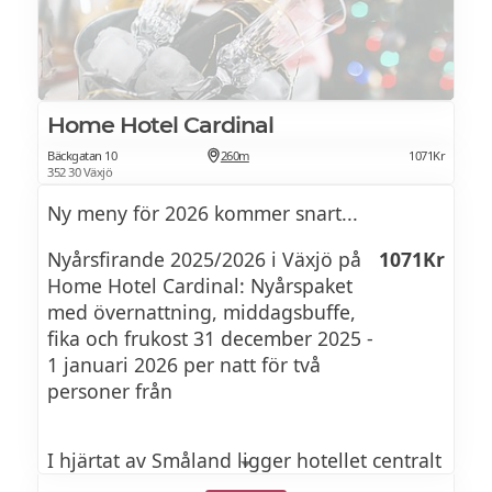
kantareller, brioche, silverlök, smetana
Vegetarisk tournedos gjord på anamafärs
& svamp - potatiskaka m. vitlök & rosmarin
HUMMERSOPPA
- rödvinsås - brynt svamp -
hummerkött, rotfrukter, kuvertbröd
Home Hotel Cardinal
gröna bönor
Bäckgatan 10
260m
1071Kr
352 30 Växjö
OXFILÉ
Ny meny för 2026 kommer snart...
potatis- & västerbottenkaka, shiitakesvamp,
DESSERT
Nyårsfirande 2025/2026 i Växjö på
1071Kr
jordärtskockspuré, portvinssås
Home Hotel Cardinal: Nyårspaket
med övernattning, middagsbuffe,
fika och frukost 31 december 2025 -
MÖRK CHOKLAD & HALLONMOUSSE
CHOKLADBAVAROISE
1 januari 2026 per natt för två
Mörk choklad & hallonmousse m. vit
personer från
gräddfilssorbet, hallon, pistagenötter,
chokladcrisp & mandelbiskvi
rostad vit choklad
I hjärtat av Småland ligger hotellet centralt
beläget i Växjö med domkyrkan precis runt