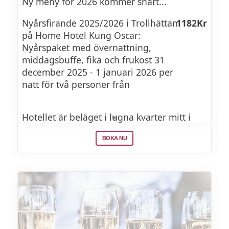
Ny meny för 2026 kommer snart...
Ett glas passande vin till andra förrätten
Nyårsfirande 2025/2026 i Trollhättan
1182Kr
Ett glas passande vin till varmrätten
på Home Hotel Kung Oscar:
Ett glas passande sött vin till desserten
Nyårspaket med övernattning,
plus kaffe/te
middagsbuffe, fika och frukost 31
december 2025 - 1 januari 2026 per
Ett glas mousserande vin vid 12-slaget
natt för två personer från
Hotellet är beläget i lugna kvarter mitt i
Trollhättans centrum, endast ett stenkast
BOKA NU
från Folkets Hus Kulturhuset där
evenemang pågår året om. Hotellet bjuder
på frukost, fika och middag – så här kan du
känna dig som hemma. Det finns även
relaxavdelning med bastu, samt gym och
parkering.