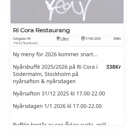
DESSERT: Hjorton & hemgjord vaniljglass
Kvällens första sittning (17:00-19:30) bjuder
på en smakupplevelse i tre rätter
framtagen av köksmästaren, med eller
BARNMENY
utan dryckespaket.
Ri Cora Restaurang
Barndrink
Götgatan 93
1.8km
17:00-2200
338Kr
Dryckespaket
580Kr
116 62 Stockholm
FÖRRÄTT: Pizzaslice
Ny meny för 2026 kommer snart...
PÅ TÄLJSTENEN: Fjällko/grillad
1- Hummerdumpling – Smörad
Nyårsbuffé 2025/2026 på Ri Cora i
338Kr
majs/nuggets
hummerbuljong - Ingefärsemulsion - Shiso
Södermalm, Stockholm på
nyårsafton & nyårsdagen
DESSERT: Glassbåt
2- Helstekt Kalvrack - Duxelle -
Nyårsafton 31/12 2025 kl 17.00-22.00
Rotselleripuré
Nyårsdagen 1/1 2026 kl 17.00-22.00
---Champagnesorbet---
Buffén består av sex delar: sushi, grill,
varmrätter, kalla rätter, grönt/frukt och