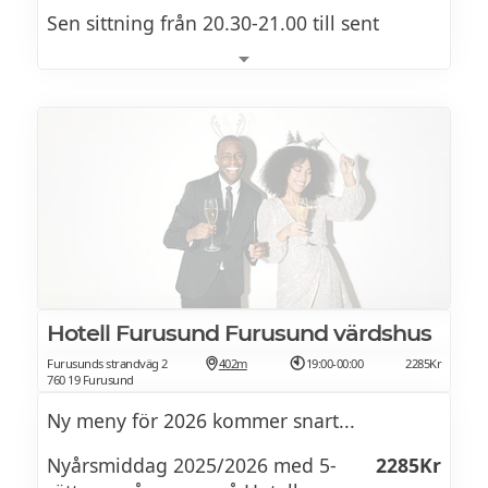
Sen sittning från 20.30-21.00 till sent
För att skapa en härlig nyårsupplevelse
serverar Restaurang Nytorget 6 en
fastfyrarättersmeny. Du kan välja mellan
följande alternativ för förrätt och varmrätt:
Förrätt: Köttalternativ | Fiskalternativ |
Vegetariskt alternativ
Varmrätt: Köttalternativ | Fiskalternativ |
Hotell Furusund Furusund värdshus
Vegetariskt alternativ
Furusunds strandväg 2
402m
19:00-00:00
2285Kr
Dessert väljer ni på plats
760 19 Furusund
Ny meny för 2026 kommer snart...
NYÅRSMENY 2025/2026
Nyårsmiddag 2025/2026 med 5-
2285Kr