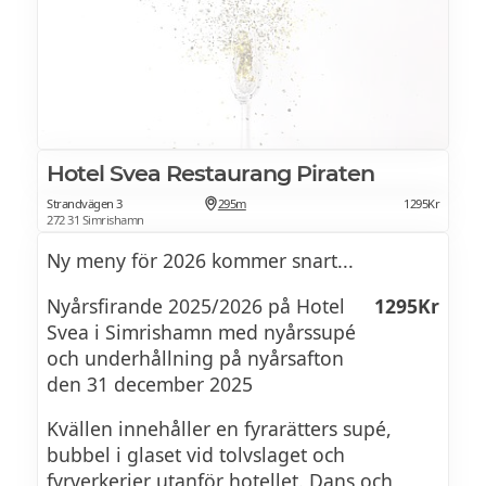
gymmet. Om du kommer med bil finns
Choronsås, potatis, svartrot & tryffel
parkering precis utanför hotellet.
Hjortron
Crème anglaise, rostat bovete & tuile
Hotel Svea Restaurang Piraten
Strandvägen 3
295m
1295Kr
Se brunchmeny >>
272 31 Simrishamn
Ny meny för 2026 kommer snart...
Nyårsfirande 2025/2026 på Hotel
1295Kr
Svea i Simrishamn med nyårssupé
och underhållning på nyårsafton
den 31 december 2025
Kvällen innehåller en fyrarätters supé,
bubbel i glaset vid tolvslaget och
fyrverkerier utanför hotellet. Dans och