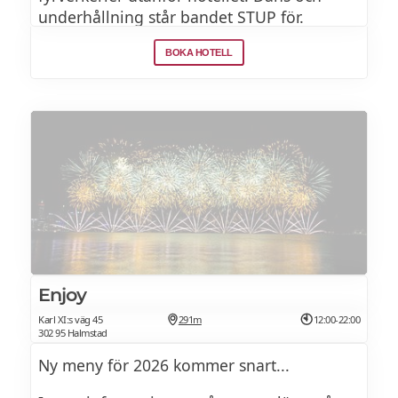
underhållning står bandet STUP för.
BOKA HOTELL
Enjoy
Karl XI:s väg 45
291m
12:00-22:00
302 95 Halmstad
Ny meny för 2026 kommer snart...