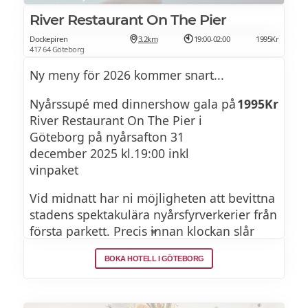
River Restaurant On The Pier
Eller
Dockepiren
3.2km
19:00-02:00
1995Kr
417 64 Göteborg
Grillad oxfilé med potatisterrin,
Ny meny för 2026 kommer snart...
madeirasky, ankleversmör & svartkål
Nyårssupé med dinnershow gala på
1995Kr
River Restaurant On The Pier i
Efterrätt
Göteborg på nyårsafton 31
december 2025 kl.19:00 inkl
Vitchockladmousse med lemoncurd, rostad
vinpaket
mandel & champagnegelé
Vid midnatt har ni möjligheten att bevittna
stadens spektakulära nyårsfyrverkerier från
Se brunchmeny >>
första parkett. Precis innan klockan slår
tolv serveras ni ett glas bubbel för att skåla
BOKA HOTELL I GÖTEBORG
in det nya året. Efter tolvslaget förvandlas
restaurangen till ett dansgolv där ni kan
visa upp era bästa danssteg och verkligen