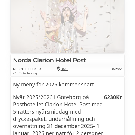
låta feststämningen ta över.
Vi tycker jättemycket om barn men denna
afton är endast för våra vuxna gäster.
4-RÄTTERS NYÅRSSUPÉ 2026
Norda Clarion Hotel Post
Amuse bousche
Drottningtorget 10
462m
6230Kr
411 03 Göteborg
Halstrade Pilgrimsmusslor,
Ny meny för 2026 kommer snart...
blomkålspuré,brynt smör smaksatt med
soya, citronpärlor, rague på blekselleri &
Nyår 2025/2026 i Göteborg på
6230Kr
fänkål,
Posthotellet Clarion Hotel Post med
5-rätters nyårsmiddag med
dryckespaket, underhållning och
Halstrad ren, syrad morot, morotspuré,
övernattning 31 december 2025- 1
viltsås med enbär , olja på libbsticka,
januari 2026 per natt för 2 personer