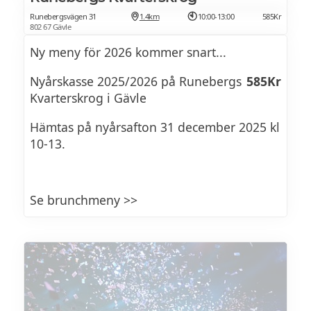
Runebergsvägen 31
1.4km
10:00-13:00
585Kr
802 67 Gävle
Ny meny för 2026 kommer snart...
Nyårskasse 2025/2026 på Runebergs
585Kr
Kvarterskrog i Gävle
Hämtas på nyårsafton 31 december 2025 kl
10-13.
Se brunchmeny >>