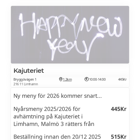
glas champagne i handen.
ANDRA SERVERING
lättvispad grädde
NYÅRSMENY 2025/2026
Stekt pilgrimsmussla
ELLER
Lobsterbisque, mandel- och potatischips
Blinier med löjrom – vispad smetana,
CHAMPAGNESORBET
rödlök, dill & citron
TREDJE SERVERING
Färska bär, sabayon
Champagneskummad hummerbisque –
Kajuteriet
med skaldjurstartar & svartkål
Kalvfilé
Bryggövägen 1
1.2km
10:00-14:00
445Kr
Helbakad oxfilé – potatiskaka, sauce
216 11 Limhamn
Tryffelpotatispuré, mandelstekt sparris,
bordelaise, palsternackspuré & friterade
Ny meny för 2026 kommer snart...
Béarnaisesås
palsternackschips
Nyårsmeny 2025/2026 för
445Kr
Chokladfondant – körsbärskompott,
avhämtning på Kajuteriet i
FJÄRDE SERVERING
chokladcrunch & lättvispad crème fraîche
Limhamn, Malmö 3 rätters från
Citronmarängtarte
Beställning innan den 20/12 2025
515Kr