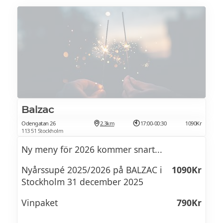
dubbelrum
I paketet ingår:
• Välkomstdrink med snittar vid ankomst
• Femrätters Sylvestersupé
• Välkomponerat vinpaket till middagen
Balzac
• Underhållning till 01.00
Odengatan 26
2.3km
17:00-00:30
1090Kr
113 51 Stockholm
• Nyårsskål vid tolvslaget – Ett glas
Ny meny för 2026 kommer snart...
champagne
Nyårssupé 2025/2026 på BALZAC i
1090Kr
• Övernattning i dubbelrum
Stockholm 31 december 2025
• Frukost
Vinpaket
790Kr
Vid två nätters vistelse (ankomst 30