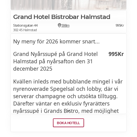
NYÅRSMENY 2026
HELGRILLAD HÄNGMÖRAD BIFF
Grand Hotel Bistrobar Halmstad
Vispad anklever, madeirasky, jordärtskocka,
FÖRSTA SERVERING
bakad lök
Stationsgatan 44
598m
995Kr
302 45 Halmstad
Ny meny för 2026 kommer snart...
Vispad gåslever
ELLER
Grand Nyårssupé på Grand Hotel
995Kr
Smörkryddad brioche
Halmstad på nyårsafton den 31
TORSKRYGG
december 2025
Gougères
Beurre blanc, ostron, hummer, forellrom,
Kvällen inleds med bubblande mingel i vår
svartrötter
nyrenoverade Spegelsal och lobby, där vi
Gruyèreost
serverar champagne och utsökta tilltugg.
Därefter väntar en exklusiv fyrarätters
Dessert
Hummertartelett
nyårssupé i Grands Bistro, med möjlighet
att beställa till ett noga utvalt
Skaldjursbotten med forellrom
GÂTEAU BALZAC
BOKA HOTELL
dryckespaket. Vid tolvslaget skålar vi in det
nya året tillsammans – självklart med ett
Choklad- och kolatårta, hasselnötsbotten,