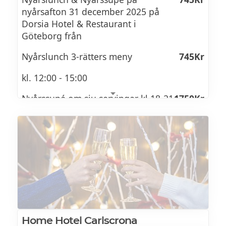
nyårsafton 31 december 2025 på
DESSERT
Dorsia Hotel & Restaurant i
Göteborg från
Banana Split Extraordinaire
Nyårslunch 3-rätters meny
745Kr
Chokladsås, vaniljglass, grädde, maräng,
jordgubbscoulis
kl. 12:00 - 15:00
& karameliserad banan
Nyårssupé om sju servingar kl 18-21
1750Kr
NYÅRSSUPÉ 2025/2026
Se brunchmeny >>
Gratinerat ostron
Citronbeurre blanc & comtée
Löjrom
Home Hotel Carlscrona