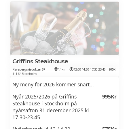
3- Tartlette - Mörkchoklad ganasch -
dessert.
Mango – Passion
Griffins Steakhouse
Klarabergsviadukten 67
1.1km
12:00-14.30; 17:30-23:45
995Kr
111 64 Stockholm
Ny meny för 2026 kommer snart...
Nyår 2025/2026 på Griffins
995Kr
Steakhouse i Stockholm på
nyårsafton 31 december 2025 kl
17.30-23.45