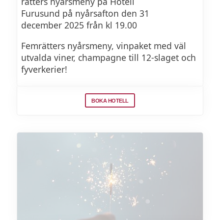
rätters nyårsmeny på Hotell
Furusund på nyårsafton den 31
Amuse bouche
december 2025 från kl 19.00
Femrätters nyårsmeny, vinpaket med väl
Förrätter
utvalda viner, champagne till 12-slaget och
Hälleflundracarpaccio med citrus, löjrom,
fyverkerier!
rostade hasselnötter & briochekrutonger
BOKA HOTELL
Eller
Oxcarpaccio med friterad kronärtskocka,
tryffelkräm, parmesan & riven tryffel
Varmrätter
Ångad torskrygg med rostade gulbetor,
brynt smör, rom & hummerskum