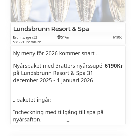
Lundsbrunn Resort & Spa
Brunnsvägen 32
547m
6190Kr
533 72 Lundsbrunn
Ny meny för 2026 kommer snart...
Nyårspaket med 3rätters nyårssupé
6190Kr
på Lundsbrunn Resort & Spa 31
december 2025 - 1 januari 2026
I paketet ingår:
Incheckning med tillgång till spa på
nyårsafton.
Fördrink med snittar och mingel följt av en