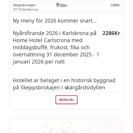
Skeppsbrokajen
586m
2286Kr
Jordärtskocksskum, inkokt silverlök & dill
371 33 Karlskrona
Ny meny för 2026 kommer snart...
Pilgrimsmussla scallop
Nyårsfirande 2026 i Karlskrona på
2286Kr
Champagne, forellrom & gräslök
Home Hotel Carlscrona med
middagsbuffé, frukost, fika och
övernattning 31 december 2025 - 1
Havskräfta
januari 2026 per natt
Havtorns smörsås, rättika & apelsin
Hotellet är beläget i en historisk byggnad
på Skeppsbrokajen i skärgårdsidyllen
Torskrygg
Karlskrona. Hotellet bjuder på frukost, fika
Blåmussel veloute, purjolök, grönkol &
BOKA NU
och middag, och måltiderna avnjuter du på
caviar
den härliga glasverandan.
I relaxen kan du luta dig tillbaka i bastun
Kalvfilé
eller köra ett energirikt träningspass på