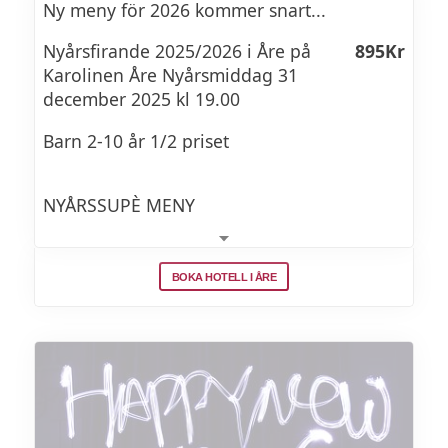
Ny meny för 2026 kommer snart...
Nyårsfirande 2025/2026 i Åre på
895Kr
I Nyårspaketet ingår
Karolinen Åre Nyårsmiddag 31
december 2025 kl 19.00
Boende i dubbelrum
Barn 2-10 år 1/2 priset
3-rätters nyårssupé med amuse-bouche
(exklusive dryck)
NYÅRSSUPÈ MENY
Frukost och wifi
Sen utcheckning 14.00
FRAMFÖR BRASAN Bubbel & pocherat
BOKA HOTELL I ÅRE
ostron
NYÅRSMIDDAG 2025/2026
FÖRRÄTT: Våffla m löjrom från Bottenviken
vodka gelé syltad rödlök
Innan din sittning börjar är du varmt
PÅ TÄLJSTENEN:
välkommen att starta kvällen med ett glas i
Ankbröst/rådjursadel/fjällko
baren. Baren är öppen fram till 02:00.