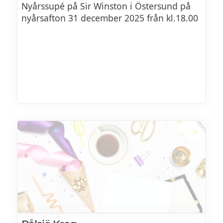
Nyårssupé på Sir Winston i Östersund på
FÖRRÄTT
nyårsafton 31 december 2025 från kl.18.00
KAJUTERIET'S HUMMERSOPPA
Krämig hummersoppa gjord på egen
buljong serveras m. handskalade räkor,
dillsyrad örtkräm, smördegsstång m.
västerbottenost & dill
PALSTERNACKA & JORDÄRTKOCKSOPPA
Slät palsternacka & jordärtkocksoppa
serveras m. dillsyrad örtkräm &
smördegsstång m. västerbottenost