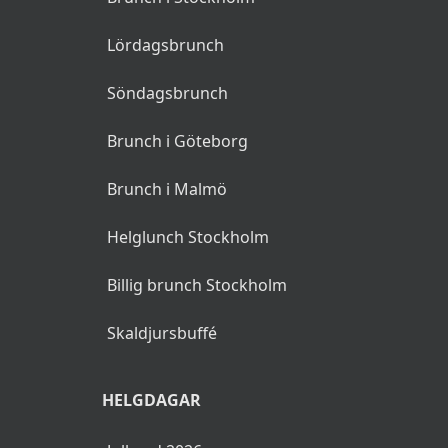
Bästa bruncher och
menyer samlad på en plats.
Den här sidan kan
innehålla reklamlänkar,
reklamlänkarna identifieras
med asterisk (*).
POPULÄRA SÖKNINGAR
Brunch i Stockholm
Lördagsbrunch
Söndagsbrunch
Brunch i Göteborg
Brunch i Malmö