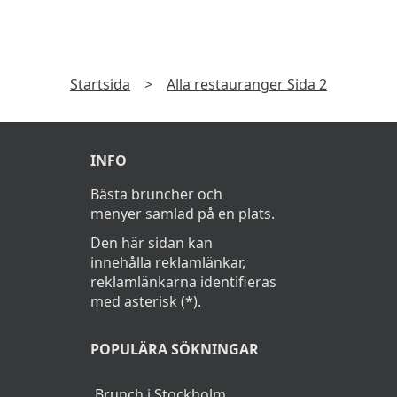
PRENUMERERA
Prenumerera gärna på erbjudanden från
restauranger och få dem direkt i din e-post. Exklusiva
erbjudanden varje månad.
►
Läs
Integritetspolicy
Startsida
>
Alla restauranger Sida 2
INFO