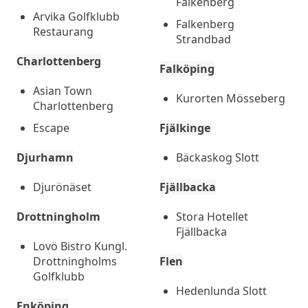
Falkenberg
Arvika Golfklubb
Falkenberg
Restaurang
Strandbad
Charlottenberg
Falköping
Asian Town
Kurorten Mösseberg
Charlottenberg
Escape
Fjälkinge
Djurhamn
Bäckaskog Slott
Djurönäset
Fjällbacka
Drottningholm
Stora Hotellet
Fjällbacka
Lovö Bistro Kungl.
Drottningholms
Flen
Golfklubb
Hedenlunda Slott
Enköping