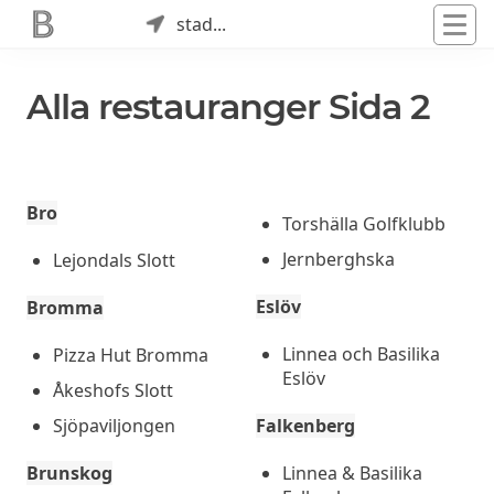
stad...
Alla restauranger Sida 2
Bro
Torshälla Golfklubb
Jernberghska
Lejondals Slott
Eslöv
Bromma
Linnea och Basilika
Pizza Hut Bromma
Eslöv
Åkeshofs Slott
Sjöpaviljongen
Falkenberg
Brunskog
Linnea & Basilika