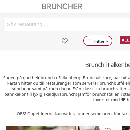
ALL
Filter
▼
Brunch i Falkenb
Sugen på god helgbrunch i Falkenberg. Brunchälskare, här hitt
kartan hittar du till restauranger som serverar brunchbuffé el
söndagar samt på röda dagar. Från klassiska brunchrätter
pannkakor till lyxig skaldjursbrunch! Jämför brunchställen i sta
favoriter med ❤️-hj
OBS! Öppettiderna kan variera under sommaren. Kontakta 