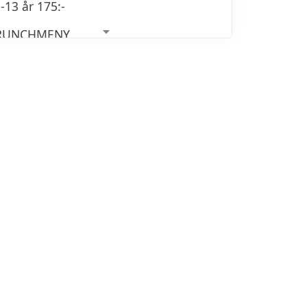
-13 år 175:-
RUNCHMENY
buffén ingår 15 hemlagade varmrätter,
 stor salladsbuffé, dryck, bröd,
mbakad dessert, glass från
lrenommerade Otto & Glassfabriken
mt kaffe/te.