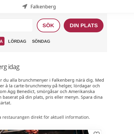
Falkenberg
SÖK
DIN PLATS
A
LÖRDAG
SÖNDAG
erg idag
ar du alla brunchmenyer i Falkenberg närä dig. Med
ler à la carte-brunchmeny på helger, lördagar och
 som Ägg Benedict, smörgåsar och Amerikanska
n baserat på din plats, pris eller menyn. Spara dina
ärtat.
restaurangen direkt för aktuell information.