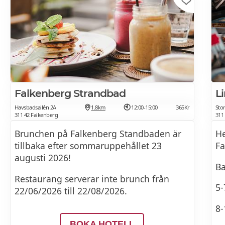
Falkenberg Strandbad
L
Havsbadsallén 2A
1.8km
12:00-15:00
365Kr
Stor
311 42 Falkenberg
311
Brunchen på Falkenberg Standbaden är
He
tillbaka efter sommaruppehållet 23
Fa
augusti 2026!
Ba
Restaurang serverar inte brunch från
5-
22/06/2026 till 22/08/2026.
8-
BOKA HOTELL