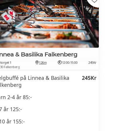
innea & Basilika Falkenberg
torget 1
126m
12:00-15:00
245Kr
 30 Falkenberg
lgbuffé på Linnea & Basilika
245Kr
lkenberg
rn 2-4 år 85:-
7 år 125:-
10 år 155:-