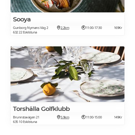
Sooya
Gunborg Nymans Väg 2
2.2km
11:00-17:30
169Kr
632 22 Eskilstuna
Torshälla Golfklubb
Brunnstavägen 21
5.9km
11:00-15:00
149Kr
635 10 Eskilstuna