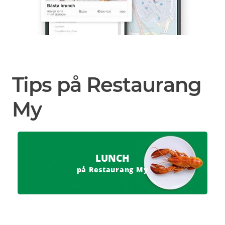
Tips på Restaurang
My
LUNCH
på Restaurang My