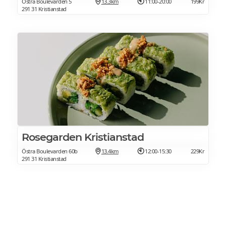
Östra Boulevarden 5
13.3km
11:00-20:00
199Kr
291 31 Kristianstad
Rosegarden Kristianstad
Östra Boulevarden 60b
13.4km
12:00-15:30
229Kr
291 31 Kristianstad