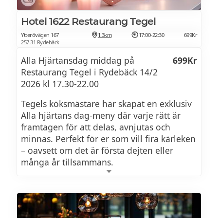
Hotel 1622 Restaurang Tegel
Ytterövägen 167
1.3km
17:00-22:30
699Kr
257 31 Rydebäck
Alla Hjärtansdag middag på
699Kr
Restaurang Tegel i Rydebäck 14/2
2026 kl 17.30-22.00
Tegels köksmästare har skapat en exklusiv
Alla hjärtans dag-meny där varje rätt är
framtagen för att delas, avnjutas och
minnas. Perfekt för er som vill fira kärleken
– oavsett om det är första dejten eller
många år tillsammans.
Se brunchmeny >>