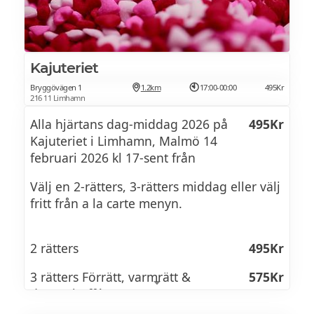
för kvällen.
ALLA HJÄRTANS DAG MENY
Kajuteriet
Bryggövägen 1
1.2km
17:00-00:00
495Kr
216 11 Limhamn
FÖRRÄTT
Alla hjärtans dag-middag 2026 på
495Kr
Soppa på gröna ärtor, lufttorkad griskind,
Kajuteriet i Limhamn, Malmö 14
krispig gulbeta, inkokt polkabeta, friterad
februari 2026 kl 17-sent från
dill, timutpeppar, spenatolja
Välj en 2-rätters, 3-rätters middag eller välj
fritt från a la carte menyn.
VARMRÄTT
Dovhjort från Genarp rullad i svart
2 rätters
495Kr
trumpetsvamp, rödvinssås med
schalottenlök och torkade tranbär, brynt
3 rätters Förrätt, varmrätt &
575Kr
grädde med Savoykål, rostad persiljerot,
dessertbuffé
picklad rödlök & granskott, örter från