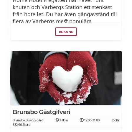
Home Hotel Fregatten har havet runt
knuten och Varbergs Station ett stenkast
från hotellet. Du har även gångavstånd till
flera av Varbergs mest populära
sevärdheter – Varbergs fästning, Hallands
BOKA NU
kulturhistoriska museum och Kallbadhuset.
Här bor du bekvämt då hotellet bjuder på
frukost, fika och middag. Njut av
avkoppling i hotellets relax – och känn dig
som hemma i en trivsam och rogivande
atmosfär.
Brunsbo Gästgifveri
Brunsbo Biskopsgård
3.4km
12:00-21:00
350Kr
532 96 Skara