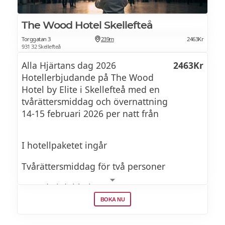
The Wood Hotel Skellefteå
Torggatan 3
239m
2463Kr
931 32 Skellefteå
Alla Hjärtans dag 2026
2463Kr
Hotellerbjudande på The Wood
Hotel by Elite i Skellefteå med en
tvårättersmiddag och övernattning
14-15 februari 2026 per natt från
I hotellpaketet ingår
Tvårättersmiddag för två personer
Boende i dubbelrum
BOKA NU
Frukostbuffé