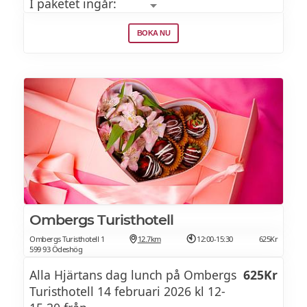
I paketet ingår:
Övernattning i dubbelrum
BOKA NU
Trerättersmiddag
Lyxig frukost
Ombergs Turisthotell
Ombergs Turisthotell 1
12.7km
12:00-15:30
625Kr
599 93 Ödeshög
Alla Hjärtans dag lunch på Ombergs
625Kr
Turisthotell 14 februari 2026 kl 12-