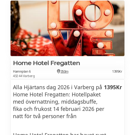
Kabbarp
ALLA HJÄRTANS DAG MENY 2026
DESSERT
FÖRRÄTT
Friterad munk med vaniljsocker,
JORDÄRTKOCKSOPPA eller TOAST SKAGEN
pistageglass, salt karamellsås,
päronkompott med fatlagrad vodka på
päron från Äsperöd & Staffanstorp
Home Hotel Fregatten
VARMRÄTT
Hamnplan 6
350m
1395Kr
432 44 Varberg
OXFILÉ eller TORSKRYGG eller FRITERAD
Alla Hjärtans dag 2026 i Varberg på
1395Kr
RISOTTO
Home Hotel Fregatten: Hotellpaket
med övernattning, middagsbuffe,
fika och frukost 14 februari 2026 per
DESSERTBUFFÉ
natt för två personer från