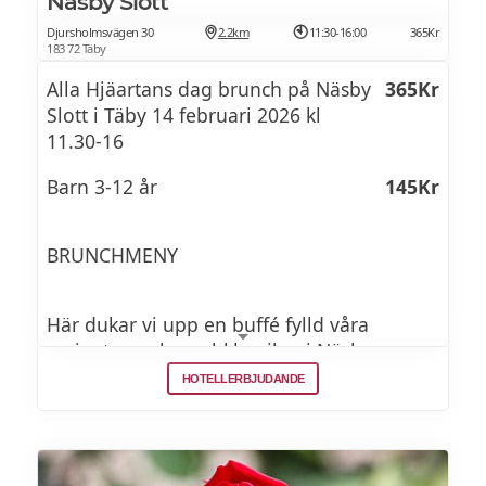
Näsby Slott
Djursholmsvägen 30
2.2km
11:30-16:00
365Kr
183 72 Täby
Alla Hjäartans dag brunch på Näsby
365Kr
Slott i Täby 14 februari 2026 kl
11.30-16
Barn 3-12 år
145Kr
BRUNCHMENY
Här dukar vi upp en buffé fylld våra
varianter av brunchklassiker i Näsby
Slottsstil, med både varma rätter och söta
HOTELLERBJUDANDE
godsaker i alla dess former.