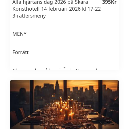
Alla hjärtans dag 2026 på Skara
395Kr
Konsthotell 14 februari 2026 kl 17-22
3-rättersmeny
Dessert
Mandelkaka med yuzumousse,
MENY
jorgubbscoulis, karamelliserad vit choklad
och jordgubbar (M) (L)
Förrätt
Cheesecake på kavringsbotten med
handskalade räkor
Pilgrimsmusslor med äppelmajonnäs,
citronfänkål och rostade hasselnötter
Rödbetscarpaccio med parmesan och
balsamico samt pinjenötter