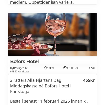
medlem. Öppettider kan variera.
Lokala varianter görs på IKEA Stockholm
Mall of Scandinavia och IKEA Uppsala.
Bofors Hotel
Hyttåsvägen 12
1.4km
13:30-16:00
455Kr
691 50 Karlskoga
3 rätters Alla Hjärtans Dag
455Kr
Middagskasse på Bofors Hotel i
Karlskoga
Beställ senast 11 februari 2026 innan kl.