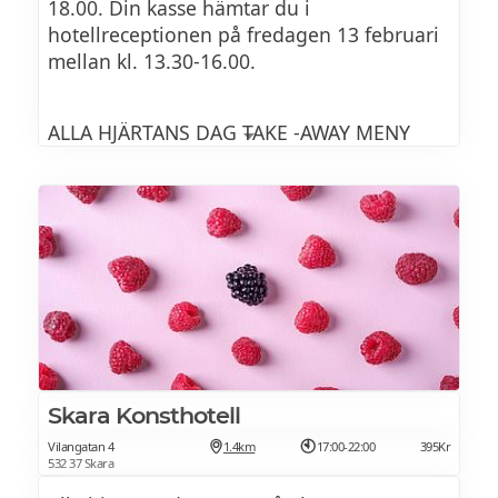
18.00. Din kasse hämtar du i
hotellreceptionen på fredagen 13 februari
mellan kl. 13.30-16.00.
ALLA HJÄRTANS DAG TAKE -AWAY MENY
Förrätt
Hummersoppa med skaldjursmousse,
tomatolja, sikrom och Focaccia (L) (G)
Middag
Skara Konsthotell
Grillad Oxfilé med potatiskaka smaksatt
med brynt smör och timjan, tryffelsky,
Vilangatan 4
1.4km
17:00-22:00
395Kr
532 37 Skara
bakade grönsaker och brynt lökemulsion
(L)