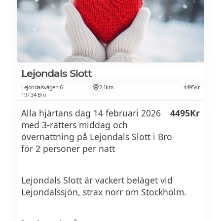
Dessert
Champagnesorbet med marinerade
jordgubbar, våffla med choklad
Lejondals Slott
Vaniljpannacotta med karamell och bär
Lejondalsvägen 6
2.1km
4495Kr
197 34 Bro
Alla hjärtans dag 14 februari 2026
4495Kr
med 3-rätters middag och
övernattning på Lejondals Slott i Bro
för 2 personer per natt
Lejondals Slott är vackert beläget vid
Lejondalssjön, strax norr om Stockholm.