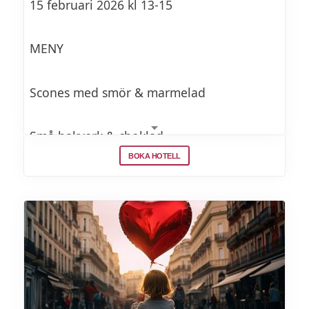
15 februari 2026 kl 13-15
MENY
Scones med smör & marmelad
Små bakverk & choklad
BOKA HOTELL
Lokala ostar & bröd
Te från vårt utvalda sortiment (bubbel finns
som tillval)