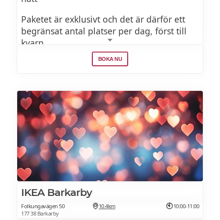
Paketet är exklusivt och det är därför ett
begränsat antal platser per dag, först till
kvarn.
BOKA NU
I paketet ingår:
Spa i Skönhetsfabriken
Cocktail eller mocktail
Trerättersmiddag i Norda
Övernattning i dubbelrum
Frukostbuffé
IKEA Barkarby
Folkungavägen 50
10.4km
10:00-11:00
177 38 Barkarby