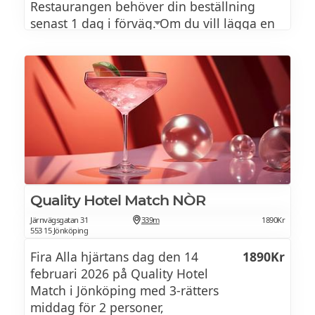
Restaurangen behöver din beställning
senast 1 dag i förväg. Om du vill lägga en
beställningen på samma dag som
upphämtningen sker måste du ringa till
restaurangen istället.
Alla hjärtans dag 2026 meny
Asiatisk laxtartar serverad i glas
Quality Hotel Match NÒR
Lättrimmad Hälleflundra, Potatis &
Järnvägsgatan 31
339m
1890Kr
parmesanstomp, ungsbakade
553 15 Jönköping
Jordärtskockor & Hummersås
Fira Alla hjärtans dag den 14
1890Kr
februari 2026 på Quality Hotel
Jordgubbscheesecake
Match i Jönköping med 3-rätters
middag för 2 personer,