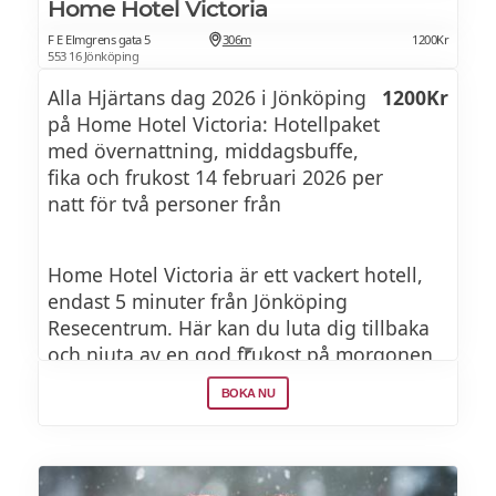
Home Hotel Victoria
F E Elmgrens gata 5
306m
1200Kr
553 16 Jönköping
Alla Hjärtans dag 2026 i Jönköping
1200Kr
på Home Hotel Victoria: Hotellpaket
med övernattning, middagsbuffe,
fika och frukost 14 februari 2026 per
natt för två personer från
Home Hotel Victoria är ett vackert hotell,
endast 5 minuter från Jönköping
Resecentrum. Här kan du luta dig tillbaka
och njuta av en god frukost på morgonen
följt av eftermiddagsfika och soppa, sallad
BOKA NU
och varmrätt till kvällen. Måltiderna
avnjuter du i den vackra ljusgården. Ett
välutrustat gym finns självklart – där du
kan köra energirika träningspass och varva