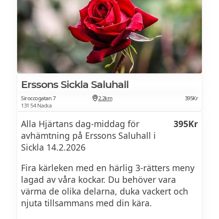
Erssons Sickla Saluhall
Siroccogatan 7
2.2km
395Kr
131 54 Nacka
Alla Hjärtans dag-middag för
395Kr
avhämtning på Erssons Saluhall i
Sickla 14.2.2026
Fira kärleken med en härlig 3-rätters meny
lagad av våra kockar. Du behöver vara
värma de olika delarna, duka vackert och
njuta tillsammans med din kära.