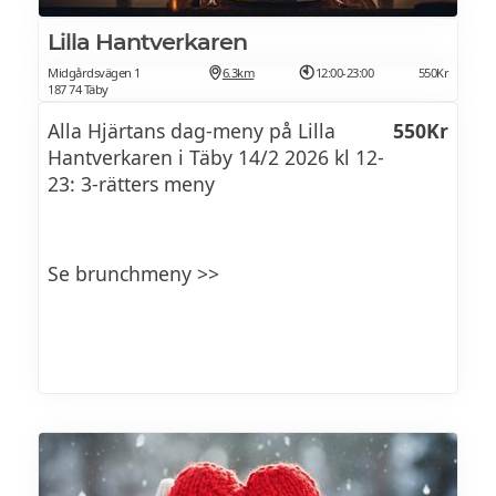
Lilla Hantverkaren
Midgårdsvägen 1
6.3km
12:00-23:00
550Kr
187 74 Täby
Varmrätt
Alla Hjärtans dag-meny på Lilla
550Kr
Hantverkaren i Täby 14/2 2026 kl 12-
23: 3-rätters meny
Smörstekt hälleflundra med beurre blanc,
rom och gurka
Se brunchmeny >>
Oxfilé med rotsellerikräm, ingefärsinlagda
svarta vinbär och rivet hasselnötssmör
Vodkapasta