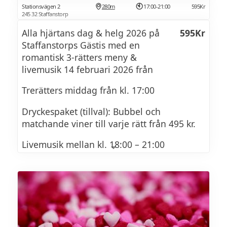
Stationsvägen 2
280m
17:00-21:00
595Kr
245 32 Staffanstorp
Alla hjärtans dag & helg 2026 på
595Kr
Staffanstorps Gästis med en
romantisk 3-rätters meny &
livemusik 14 februari 2026 från
Trerätters middag från kl. 17:00
Dryckespaket (tillval): Bubbel och
matchande viner till varje rätt från 495 kr.
Livemusik mellan kl. 18:00 – 21:00
Njut av en välkomponerad trerätters
middag, noggrant utvalda viner (bl.a. från
Skåne) som matchas till varje rätt, och
livemusik med gitarr och saxofon av Linda
& Uffe som sätter den perfekta stämningen