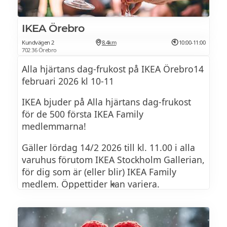
IKEA Örebro
Kundvägen 2
8.4km
10:00-11:00
702 36 Örebro
Alla hjärtans dag-frukost på IKEA Örebro14
februari 2026 kl 10-11
IKEA bjuder på Alla hjärtans dag-frukost
för de 500 första IKEA Family
medlemmarna!
Gäller lördag 14/2 2026 till kl. 11.00 i alla
varuhus förutom IKEA Stockholm Gallerian,
för dig som är (eller blir) IKEA Family
medlem. Öppettider kan variera.
Lokala varianter görs på IKEA Stockholm
Mall of Scandinavia och IKEA Uppsala.