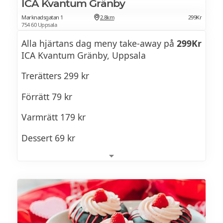
tillbaka. Kommer du med bil finns ett fåtal
ICA Kvantum Gränby
parkeringsplatser.
Marknadsgatan 1
2.8km
299Kr
754 60 Uppsala
Alla hjärtans dag meny take-away på
299Kr
ICA Kvantum Gränby, Uppsala
Trerätters 299 kr
Förrätt 79 kr
Varmrätt 179 kr
Dessert 69 kr
MENY
Förrätt Kvantumkökets heta räkröra på
smörstekt brioche med dillsyrad rödlök och