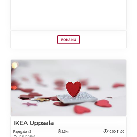
Veg. Broccolibiffar
med dijonnaise samt pommes frites och
krispig sallad
BOKA NU
Heats salladsbuffé
(Gör din egen sallad)
IKEA Uppsala
Rapsgatan 3
3.3km
10:00-11:00
753 23 Uppsala