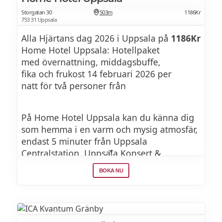
Storgatan 30
503m
1186Kr
753 31 Uppsala
Alla Hjärtans dag 2026 i Uppsala på
1186Kr
Home Hotel Uppsala: Hotellpaket
med övernattning, middagsbuffe,
fika och frukost 14 februari 2026 per
natt för två personer från
På Home Hotel Uppsala kan du känna dig
som hemma i en varm och mysig atmosfär,
endast 5 minuter från Uppsala
Centralstation. Uppsala Konsert &
Kongress ligger precis runt knuten och
BOKA NU
centrum är endast 8 minuters promenad
bort. Här finns gym, relax och en trevlig
lobbybar. Hotellet bjuder på frukost, fika
och middag – så här kan du luta dig