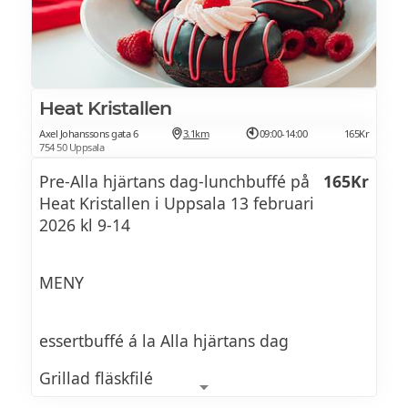
ruccolasallad
Varmrätt Oxfilé och kalvfilé “Black and
white” med bearnaisesmör, rödvinssås och
potatiskaka med västerbottensost
Heat Kristallen
Axel Johanssons gata 6
3.1km
09:00-14:00
165Kr
754 50 Uppsala
Dessert Brownie med saltrostad mandel,
Pre-Alla hjärtans dag-lunchbuffé på
165Kr
hallonmousse, vispad vaniljpannacotta,
Heat Kristallen i Uppsala 13 februari
halloncoulis och färska bär
2026 kl 9-14
MENY
essertbuffé á la Alla hjärtans dag
Grillad fläskfilé