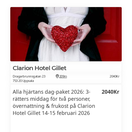
med bearnaisesås och rödvinssås samt
potatisgratäng och Heats kryddsmör
Kebab
med pommes frites och tortillabröd samt
het tomatsås och vitlökssås samt krispig
sallad
Clarion Hotel Gillet
Stekt fiskfilé Walewska
Dragarbrunnsgatan 23
209m
2040Kr
753 20 Uppsala
med krämig hummersås, smörstekta färska
Alla hjärtans dag-paket 2026: 3-
2040Kr
champinjoner och potatismos
rätters middag för två personer,
övernattning & frukost på Clarion
Lasagne al forno
Hotel Gillet 14-15 februari 2026
med riven ost och färska örter