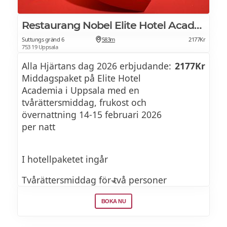
VITLÖKSKRUTONGER (V)
Hjort med potatisterinn, chips och puré på
Len tomat- och basilikasoppa toppad med
Restaurang Nobel Elite Hotel Academia
palsternacka, bondböna, rårörda lingon,
krispiga
gräslök och marsalasky
Suttungs gränd 6
583m
2177Kr
753 19 Uppsala
vitlökskrutonger.
Alla Hjärtans dag 2026 erbjudande:
2177Kr
Bakad vit choklad med marinerade
Middagspaket på Elite Hotel
jordgubbar, passionsfrukt och torkade
VARMRÄTT
Academia i Uppsala med en
hallon
tvårättersmiddag, frukost och
övernattning 14-15 februari 2026
FETTUCCINE MED RÖDRÄKOR, VITLÖK,
per natt
TOMAT & BASILIKA
Se brunchmeny >>
Färsk fettuccine med argentinska rödräkor,
I hotellpaketet ingår
vitlök, tomat
Tvårättersmiddag för två personer
och färsk basilika.
Boende i dubbelrum
BOKA NU
OXFILÉ MED TRYFFELPOTATIS, MURKLOR &
Frukostbuffé