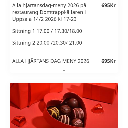
TOMAT
Alla hjärtansdag-meny 2026 på
695Kr
restaurang Domtrappkällaren i
Klassisk caprese med mogna tomater,
Uppsala 14/2 2026 kl 17-23
krämig
Sittning 1 17.00 / 17.30/18.00
mozzarella, färsk basilika och lätt rökt
aprikos som ger en mild sötma och
Sittning 2 20.00 /20.30/ 21.00
rökighet.
ALLA HJÄRTANS DAG MENY 2026
695Kr
KALVCARPACCIO MED TONFISK, KAPRIS,
RUCCOLA & PARMESAN
Nybakat bröd med vispat tryffelsmör och
färskost med basilika & rosépeppar
Tunt skivad kalvcarpaccio serverad med
tonfiskdressing, kapris, ruccola och hyvlad
parmesan.
Friterad chèvre på salladsbädd, med
skaldjurssalsa, balsamicoreduktion, rädisa
och rödbeta
TOMAT- & BASILIKASOPPA MED