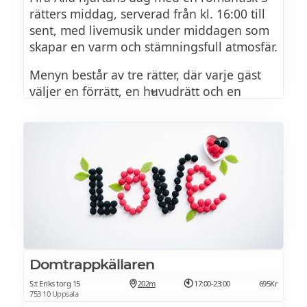
rätters middag, serverad från kl. 16:00 till
sent, med livemusik under middagen som
skapar en varm och stämningsfull atmosfär.
Menyn består av tre rätter, där varje gäst
väljer en förrätt, en huvudrätt och en
dessert från menyn.
Från kl. 23:00 till 02:00 fortsätter kvällen
med DJ och dans, för dig som vill fira
kärleken hela vägen in på småtimmarna.
ALLA HJÄRTANS DAG MENY
ANTIPASTO
Domtrappkällaren
S:t Eriks torg 15
202m
17:00-23:00
695Kr
753 10 Uppsala
CAPRESE MED RÖKT APRIKOS, BASILIKA &