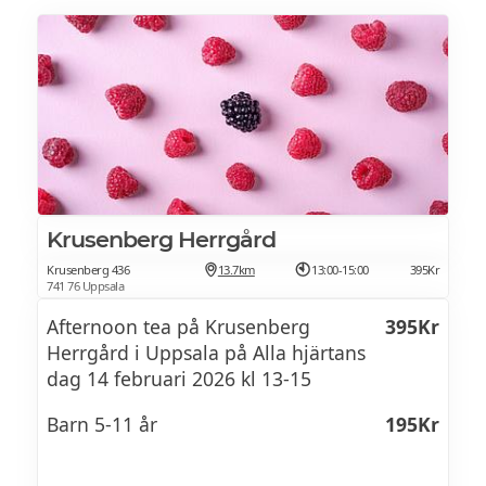
GRÖNSAKER
Grillad oxfilé serverad med
tryffelfondantpotatis, mur- klor
och säsongens grönsaker.
ROTSELLERI MED AUBERGINE MILANESE (V)
Krusenberg Herrgård
Rostad rotselleri serverad med krispig
aubergine milanese och aromatiska örter.
Krusenberg 436
13.7km
13:00-15:00
395Kr
741 76 Uppsala
Afternoon tea på Krusenberg
395Kr
DESSERT
Herrgård i Uppsala på Alla hjärtans
dag 14 februari 2026 kl 13-15
HALLON PANNA COTTA
Barn 5-11 år
195Kr
Len panna cotta med smak av hallon, lätt
och fräsch.