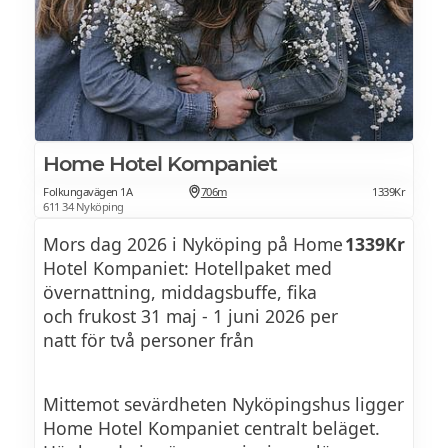
Toast Skagen
Vår egen Skagenröra, smaksatt med riven
pepparrot,
finhackad rödlök och dill, serverad på
smörstekt toast 175 kr
Home Hotel Kompaniet
Folkungavägen 1A
706m
1339Kr
611 34 Nyköping
Smörstekt Röding
Mors dag 2026 i Nyköping på Home
1339Kr
Serveras med dillkokt svensk nypotatis
Hotel Kompaniet: Hotellpaket med
övernattning, middagsbuffe, fika
hollandaise smaksatt med brynt smör 315
och frukost 31 maj - 1 juni 2026 per
kr
natt för två personer från
Wallenbergare
Mittemot sevärdheten Nyköpingshus ligger
Home Hotel Kompaniet centralt beläget.
Kalvfärs från svenska gårdar, smaksatt med