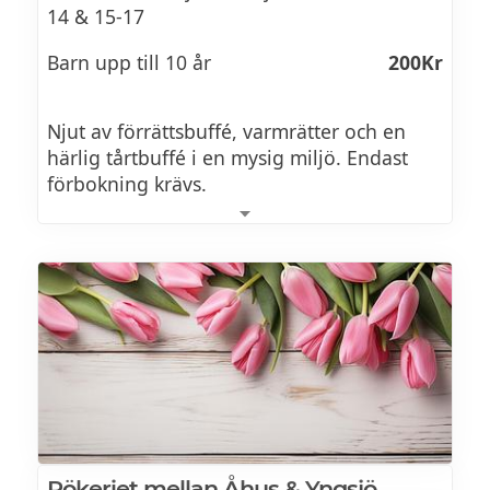
14 & 15-17
Barn upp till 10 år
200Kr
Njut av förrättsbuffé, varmrätter och en
härlig tårtbuffé i en mysig miljö. Endast
förbokning krävs.
Se brunchmeny >>
Rökeriet mellan Åhus & Yngsjö