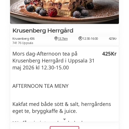
Krusenberg Herrgård
Krusenberg 436
13.7km
12:30-16:00
425Kr
741 76 Uppsala
Mors dag-Afternoon tea på
425Kr
Krusenberg Herrgård i Uppsala 31
maj 2026 kl 12.30-15.00
AFTERNOON TEA MENY
Kakfat med både sött & salt, herrgårdens
eget te, bryggkaffe & juice.
Här får ni njuta av hembakade scones,