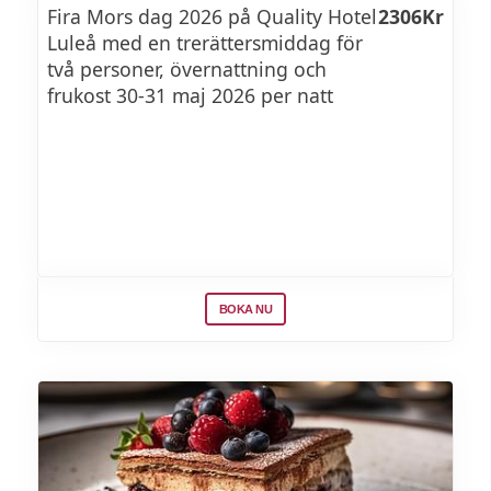
Fira Mors dag 2026 på Quality Hotel
2306Kr
Luleå med en trerättersmiddag för
Desserter
två personer, övernattning och
frukost 30-31 maj 2026 per natt
Choklad Delice med vit chokladcremeux,
kanderad pecannöt, varma kryddmoreller
och vit kaffeglass
Kryddkokt rabarber med
mandelkaka,rabarbersorbet och spansk
körvel
BOKA NU