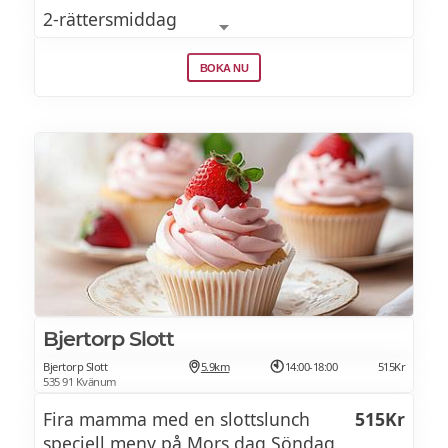
2-rättersmiddag
Frukostbuffé
BOKA NU
Bjertorp Slott
Bjertorp Slott
5.9km
14:00-18:00
515Kr
535 91 Kvänum
Fira mamma med en slottslunch
515Kr
speciell meny på Mors dag Söndag