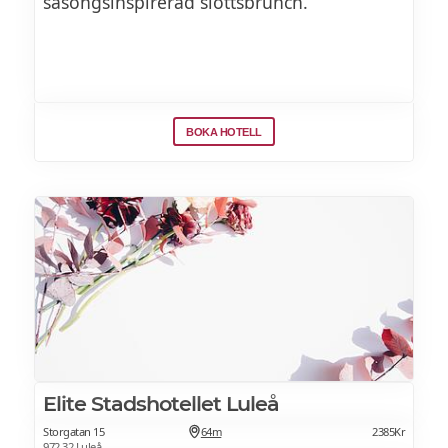
säsongsinspirerad slottsbrunch.
BOKA HOTELL
Elite Stadshotellet Luleå
Storgatan 15
64m
2385Kr
972 32 Luleå