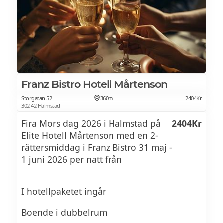
Glassvagn / kakor / godis
Franz Bistro Hotell Mårtenson
Storgatan 52
360m
2404Kr
302 42 Halmstad
Fira Mors dag 2026 i Halmstad på
2404Kr
Elite Hotell Mårtenson med en 2-
rättersmiddag i Franz Bistro 31 maj -
1 juni 2026 per natt från
I hotellpaketet ingår
Boende i dubbelrum