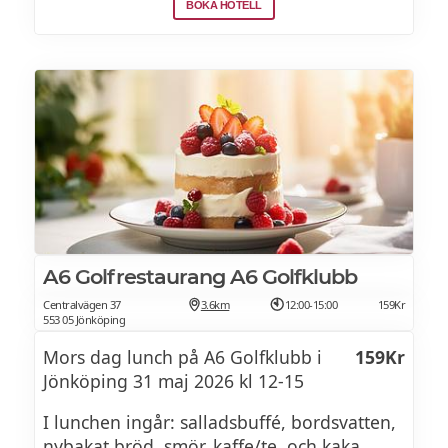
snittar, kakor, marmelader och andra
BOKA HOTELL
läckerheter. Till detta serveras vårt alldeles
egna äppelte eller nybryggt kaffe.
A6 Golfrestaurang A6 Golfklubb
Centralvägen 37
3.6km
12:00-15:00
159Kr
553 05 Jönköping
Mors dag lunch på A6 Golfklubb i
159Kr
Jönköping 31 maj 2026 kl 12-15
I lunchen ingår: salladsbuffé, bordsvatten,
nybakat bröd, smör, kaffe/te, och kaka