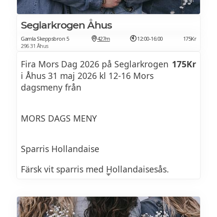
Seglarkrogen Åhus
Gamla Skeppsbron 5
427m
12:00-16:00
175Kr
296 31 Åhus
Fira Mors Dag 2026 på Seglarkrogen
175Kr
i Åhus 31 maj 2026 kl 12-16 Mors
dagsmeny från
MORS DAGS MENY
Sparris Hollandaise
Färsk vit sparris med Hollandaisesås.
Smaksatt med brynt smör. toppad med
regnbågsrom 175 kr