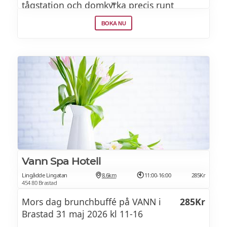
tågstation och domkyrka precis runt
knuten. Hotellet bjuder på frukost, fika och
BOKA NU
middag. Hotellet har en relaxavdelning
med pool och bastu där du kan slappna av
i en härlig atmosfär. Det finns även ett
modernt och välutrustat gym för den som
vill köra energirika träningspass.
Höjdpunkten finns uppe på takterrassen
där du kan koppla av i jacuzzin innan
middagen - och njuta av utsikten med nära
och kära.
Vann Spa Hotell
Lingådde Lingatan
8.6km
11:00-16:00
285Kr
454 80 Brastad
Mors dag brunchbuffé på VANN i
285Kr
Brastad 31 maj 2026 kl 11-16