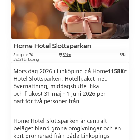
Bokar in er gör ni för ankomst mellan
klockan 08.00 - 10.30
Vi serverar frukosten fram till 11.30.
Home Hotel Slottsparken
Storgatan 76
529m
1158Kr
582 28 Linköping
Mors dag 2026 i Linköping på Home
1158Kr
Hotel Slottsparken: Hotellpaket med
övernattning, middagsbuffe, fika
och frukost 31 maj - 1 juni 2026 per
natt för två personer från
Home Hotel Slottsparken är centralt
beläget bland gröna omgivningar och en
kort promenad från både Linköpings