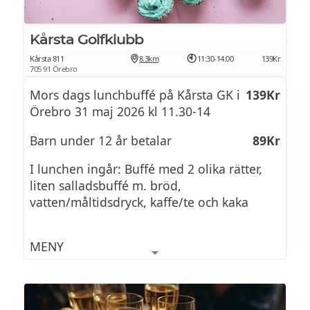
potatisgratäng / rostad potatis
och färskpotatis (Ä)
Kårsta Golfklubb
Dessert:
Kårsta 811
8.3km
11:30-14:00
139Kr
705 91 Örebro
Rabarber tarte (G)
Mors dags lunchbuffé på Kårsta GK i
139Kr
DESSERT
Örebro 31 maj 2026 kl 11.30-14
Mini - vaniljpannacotta med hallonkompott
Barn under 12 år betalar
89Kr
I lunchen ingår: Buffé med 2 olika rätter,
Mini - äppletrifle med kardemummacrust &
liten salladsbuffé m. bröd,
vaniljcrème
vatten/måltidsdryck, kaffe/te och kaka
Mini - pavlova med lemoncurd, vaniljcrème
MENY
& maräng
Het chilligryta med ris
Citronlax med kokt potatis och dillcreme
Chokladkaka med apelsinfrosting