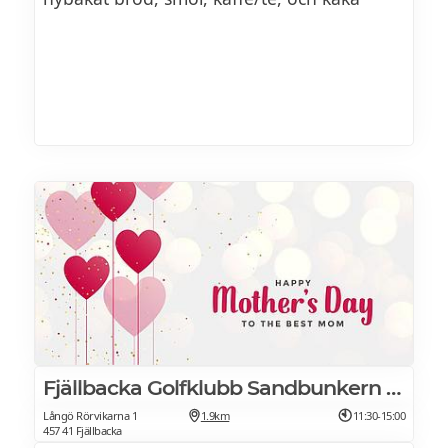
Fjällbacka Golfklubb Sandbunkern Bistro
Långö Rörvikarna 1
1.9km
11:30-15:00
457 41 Fjällbacka