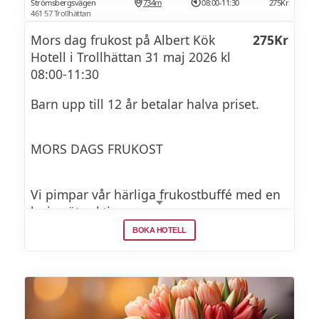
Strömsbergsvägen
734m
08:00-11:30
275Kr
461 57 Trollhättan
Mors dag frukost på Albert Kök
275Kr
Hotell i Trollhättan 31 maj 2026 kl
08:00-11:30
Barn upp till 12 år betalar halva priset.
MORS DAGS FRUKOST
Vi pimpar vår härliga frukostbuffé med en
lyxig söt sektion.
BOKA HOTELL
Vi fyller den med b.la goda bakverk, tårtor
och kakor.
Allt för att ni ska kunna njuta av frukosten
riktigt länge.