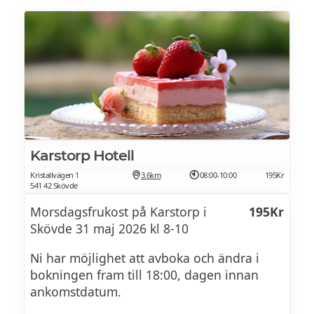
Räkor med skal
Sill – 3 sorter / matjessilltårta / rödlök /
gräddfil / ägg /
Västerbottensostpaj
Karstorp Hotell
​Lax – Gravad / kallrökt / varmrökt /
Kristallvägen 1
3.6km
08:00-10:00
195Kr
romcrème / hovmästarsås /
541 42 Skövde
pepparrotscrème / citron
Morsdagsfrukost på Karstorp i
195Kr
Skövde 31 maj 2026 kl 8-10
​Chark – serranoskinka / salami / bresaola /
Ni har möjlighet att avboka och ändra i
örtcrème / picklad rödlök / oliver
bokningen fram till 18:00, dagen innan
ankomstdatum.
​Bröd – baguette / kavring / knäckebröd /