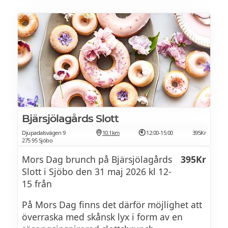
Brunchen kan med fördel avnjutas
tillsammans med noggrant utvalda, lyxiga
cocktails. Välj bland flera klassiska
varianter så som French 75, Bellini eller
Mimosa och låt brunchen bli en stund att
verkligen njuta av.
Bjärsjölagårds Slott
Djupadalsvägen 9
10.1km
12:00-15:00
395Kr
275 95 Sjöbo
Mors Dag brunch på Bjärsjölagårds
395Kr
Slott i Sjöbo den 31 maj 2026 kl 12-
15 från
På Mors Dag finns det därför möjlighet att
överraska med skånsk lyx i form av en