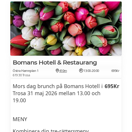
Varmrätt — val
i flera sorter!
Citronrimmad Torsk
Beurre blanc, rom, gräslök, dill, potatis,
tryffel
eller
Bomans Hotell & Restaurang
Östra Hamnplan 1
410m
13:00-20:00
695Kr
619 30 Trosa
Oxfilé
Mors dag brunch på Bomans Hotell i
695Kr
Sherryvinäger, rödvinssky, tryffel,
Trosa 31 maj 2026 mellan 13.00 och
bearnaise, potatis, parmesan, gräslök
19.00
Dessert — val
MENY
Kombinera din tre-rättersmeny