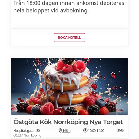
Från 18:00 dagen innan ankomst debiteras
krutonger / vispat smör
hela beloppet vid avbokning.
Ost – brie / Vesterhav / ädelost / marmelad
/ ostkex / frukt
BOKA HOTELL
TILLBEHÖR
Potatissallad med crème-fraiche, saltgurka,
purjolök & dill
Napolitanasallad med frö, groddar & örter
Östgöta Kök Norrköping Nya Torget
Mozzarellasallad med tomat, basilika och
Hospitalsgatan 30
146m
10:00-14:00
395Kr
602 27 Norrköping