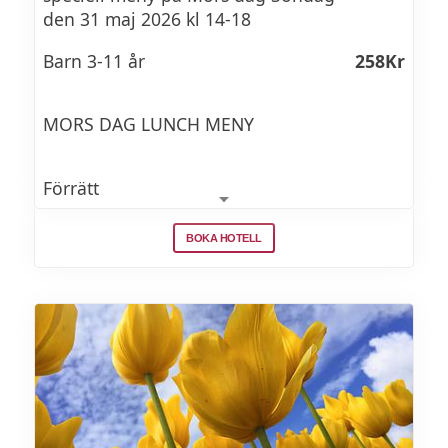
den 31 maj 2026 kl 14-18
Barn 3-11 år
258Kr
MORS DAG LUNCH MENY
Förrätt
Grön sparris – forellrom – brynt smör
BOKA HOTELL
hollandaise – rostad mandel - krasse
Varmrätt
Torskrygg – potatispuré – pepparrot –
blåmussla – ramslök - äpple
Efterrätt