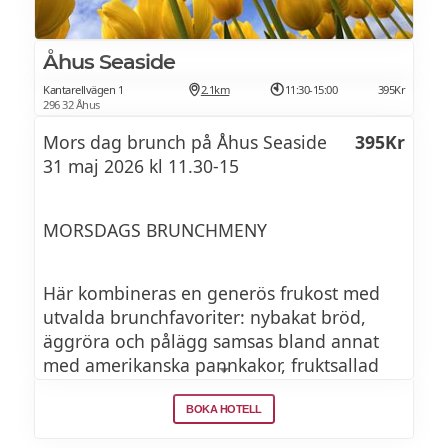
Inlagda rabarber – champagne & yoghurt
Åhus Seaside
sorbet – bränd maräng - sockerkaka
Kantarellvägen 1
2.1km
11:30-15:00
395Kr
296 32 Åhus
Mors dag brunch på Åhus Seaside
395Kr
31 maj 2026 kl 11.30-15
MORSDAGS BRUNCHMENY
Här kombineras en generös frukost med
utvalda brunchfavoriter: nybakat bröd,
äggröra och pålägg samsas bland annat
med amerikanska pannkakor, fruktsallad
med vispad grädde, bagels och
pinsabianco di tartufo och mycket mycket
BOKA HOTELL
mer.