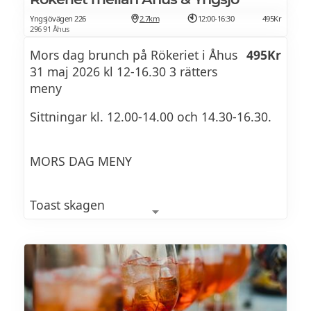
Yngsjövägen 226
2.7km
12:00-16:30
495Kr
296 91 Åhus
Mors dag brunch på Rökeriet i Åhus
495Kr
31 maj 2026 kl 12-16.30 3 rätters
meny
Sittningar kl. 12.00-14.00 och 14.30-16.30.
MORS DAG MENY
Toast skagen
på vårt rågbröd, serveras med stenbitsrom
& riven pepparrot
Varmrökt lax