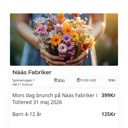
Nääs Fabriker
Spinnerivägen 1
385m
12:00-16:00
399Kr
448 51 Tollered
Mors dag brunch på Nääs Fabriker i
399Kr
Tollered 31 maj 2026
Barn 4-12 år
125Kr