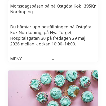
rödlök
Morssdagspåsen på på Östgöta Kök
395Kr
Norrköping
Sparrissallad med parmesan, citron, chili &
rödlök
Du hämtar upp beställningen på Östgöta
Kök Norrköping, på Nya Torget,
Rödbetor med pärlcouscous, salladslök &
Hospitalsgatan 30 på fredagen 29 maj
balsamico
2026 mellan klockan 10:00–14:00.
Feta-ost med salsa verde, valnötter &
MENY
salladslök
Förrätt:
Skagentårta på kavringsbotten (L, Ä, G)
VARMT
Varmrätt:
Oxe / kyckling / sås / tillbehör /
Kall inkokt lax med sauce verte, pressgurka