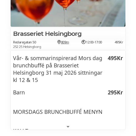
vår egenrökta lax från Färöarna, romsås &
kokt potatis
Bakad rabarber
Brasseriet Helsingborg
Redaregatan 50
809m
12:00-17:00
495Kr
med maräng smaksatt med kardemumma,
252 25 Helsingborg
rabarberkompott & vaniljkräm
Vår- & sommarinspirerad Mors dag
495Kr
brunchbuffé på Brasseriet
Helsingborg 31 maj 2026 sittningar
kl 12 & 15
Barn
295Kr
MORSDAGS BRUNCHBUFFÉ MENYN
KALLT