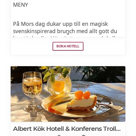
MENY
På Mors dag dukar upp till en magisk
svenskinspirerad brunch med allt gott du
kan tänka dig. Här väntar varma och kalla
rätter samt vår generösa tårtbuffé med
BOKA HOTELL
tårtor bakade av vår konditorer.
Albert Kök Hotell & Konferens Trollhättan