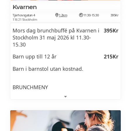
Kvarnen
Tjärhovsgatan 4
1.2km
11:30-15:30
395Kr
116 21 Stockholm
Mors dag brunchbuffé på Kvarnen i
395Kr
Stockholm 31 maj 2026 kl 11.30-
15.30
Barn upp till 12 år
215Kr
Barn i barnstol utan kostnad.
BRUNCHMENY
KALLSKURET
Senapssill Matjessill Inlagd sill Rödlök
Gräddfil Gräslök