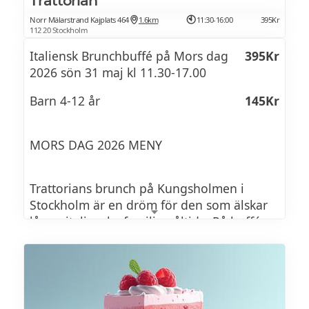
Trattorian
Svensk grillad kyckling
Norr Mälarstrand Kajplats 464
1.6km
11:30-16:00
395Kr
112 20 Stockholm
Köttbullar på svenskt nötkött (L G Ä)
Italiensk Brunchbuffé på Mors dag
395Kr
Fläsksida
2026 sön 31 maj kl 11.30-17.00
Röd linsgryta med curry & kokosmjölk (VA)
Barn 4-12 år
145Kr
Surkål (VA)
MORS DAG 2026 MENY
Rostade grönsaker (VA)
Rostad brysselkål med chilidressing &
Trattorians brunch på Kungsholmen i
sesamtopping (VA)
Stockholm är en dröm för den som älskar
långa italienska familjemåltider.På buffén
Ostpaj (G Ä L)
finns charkuterier, carpaccio, tonfisktartar,
Potatissallad
pizza, grillat kött, en hemgjord pasta och
mycket grönt.
Tomat- & mozzarellasallad (L VR)