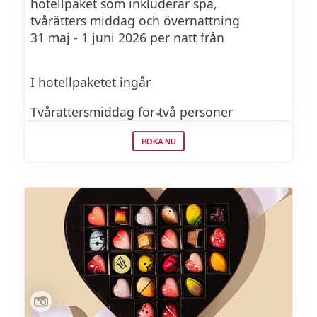
hotellpaket som inkluderar spa,
tvårätters middag och övernattning
31 maj - 1 juni 2026 per natt från
I hotellpaketet ingår
Tvårättersmiddag för två personer
Boende i dubbelrum
BOKA NU
Frukostbuffé
Inträde till Vana Spa