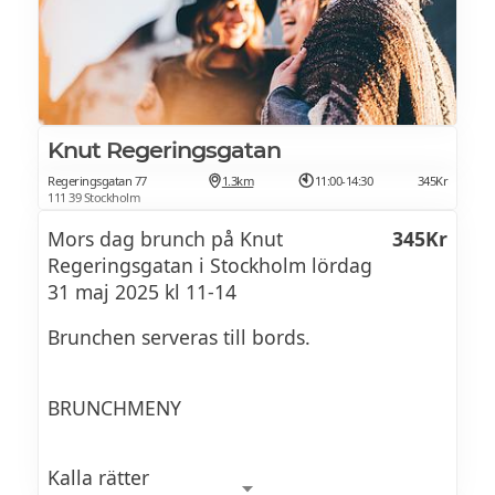
Västerbottenost Kryddost Charkuterier
Marinerade oliver Varmrökt lax Rimmad
lax Hovmästarsås
Ägghalvor med majonnäs och handskalade
Knut Regeringsgatan
räkor
Regeringsgatan 77
1.3km
11:00-14:30
345Kr
Skagen på toast Gubbröra på kavring
111 39 Stockholm
Mors dag brunch på Knut
345Kr
Fänkålssallad med hyvlad parmesan
Regeringsgatan i Stockholm lördag
Potatissallad
31 maj 2025 kl 11-14
Keso och avocadosallad Sojabönsallad
Brunchen serveras till bords.
Caesarsallad
Rödbetssallad med chèvreost Kyckling
BRUNCHMENY
Caesarwraps
Rostade rotfrukter Rostbiffsallad
Kalla rätter
Mozzarella och tomatsallad