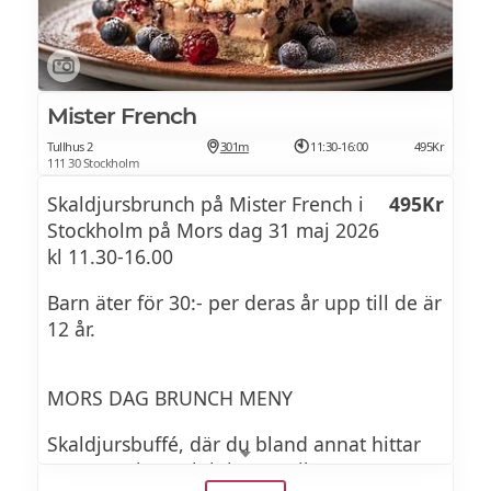
Mister French
Tullhus 2
301m
11:30-16:00
495Kr
111 30 Stockholm
Skaldjursbrunch på Mister French i
495Kr
Stockholm på Mors dag 31 maj 2026
kl 11.30-16.00
Barn äter för 30:- per deras år upp till de är
12 år.
MORS DAG BRUNCH MENY
Skaldjursbuffé, där du bland annat hittar
ostron, räkor och lobster roll.