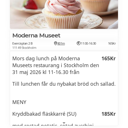
Aktiviteten ingår i din entrébiljett eller
årskort
Fudge brownie
Sångstund på Lill-Skansen kl 11.30, 13.30
Tiramisu
Moderna Museet
Tupptutarnas orkester bjuder på en
Exercisplan 2 B
801m
11:00-16:30
165Kr
svängig sångstund med klassiska barnlåtar
Karamellpopcorn
111 49 Stockholm
och barnens önskelåtar.
Mors dag lunch på Moderna
165Kr
Museets restaurang i Stockholm den
Folkdans med Skansens folkdanslag kl 14-
31 maj 2026 kl 11-16.30 från
14.25
Till lunchen får du nybakat bröd och sallad.
Skansens folkdanslag är ett av Sveriges
främsta folkdanslag som levandegör våra
MENY
danstraditioner till musik av Skansens
spelmän.
Kryddbakad fläskkarré (SU)
185Kr
med rostad potatis, sotad zucchini,