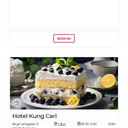
varsamt renoverats och förädlats till ett
wienerkafé med bar och uteservering.
BOKA NU
Hotel Kung Carl
Birger Jarlsgatan 21
1.3km
07:30-12:00
325Kr