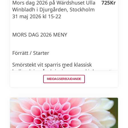
Mors dag 2026 på Wärdshuset Ulla
725Kr
Winbladh i Djurgården, Stockholm
31 maj 2026 kl 15-22
MORS DAG 2026 MENY
Förrätt / Starter
Smörstekt vit sparris med klassisk
hollandaisesås, krispig parmaskinka samt
en klick löjrom
MIDDAGSERBJUDANDE
Butter fried white asparagus with sauce
hollandaise, Parma ham and bleak roe
Eller/or