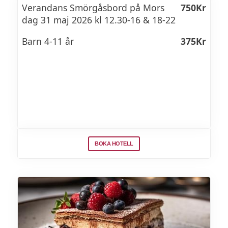
Mallorca
Vinförslag: 2022 Torre Del Falasco Ripasso
Verandans Smörgåsbord på Mors
750Kr
Superiore
dag 31 maj 2026 kl 12.30-16 & 18-22
2021 Umathum Weingut Umathum,
Burgenland, Österrik
Corvina, corvinone, rondinella, Veneto,
Barn 4-11 år
375Kr
Italy
DESSERT
Inkokt rabarber med smak av jordgubb
med hemmagjord vaniljglass och bär
BOKA HOTELL
Vinförslag: 2018 Mouton Cadet sauternes
Sauvignon blanc, semillon, France