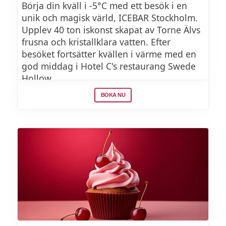
Börja din kväll i -5°C med ett besök i en
unik och magisk värld, ICEBAR Stockholm.
Belgisk våffla
Upplev 40 ton iskonst skapat av Torne Älvs
frusna och kristallklara vatten. Efter
Hemgjord sylt, lättvispad grädde,
besöket fortsätter kvällen i värme med en
maränger
god middag i Hotel C's restaurang Swede
Hollow.
Krispig karage kyckling
BOKA NU
Tunna rökta revbensspjäll
Pizza bufalina
Desserts