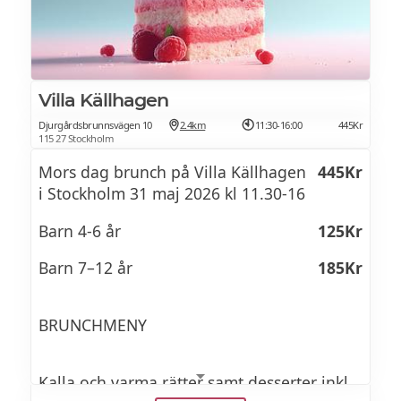
Senvintersallad med ägg (Ä)
Grönsallad (VA)
Kålsallad (VA)
Villa Källhagen
Het bulgursallad (G VA)
Djurgårdsbrunnsvägen 10
2.4km
11:30-16:00
445Kr
115 27 Stockholm
Dessert
Mors dag brunch på Villa Källhagen
445Kr
i Stockholm 31 maj 2026 kl 11.30-16
Äppelpaj med vaniljsås (L G)
Barn 4-6 år
125Kr
Chokladmousse (L G Ä)
Barn 7–12 år
185Kr
Tiramisu (L G Ä VR)
Pecancheesecake (L G)
BRUNCHMENY
Fruktsallad (VA)
Kalla och varma rätter samt desserter inkl.
Vaniljpannacotta med jordgubb (L)