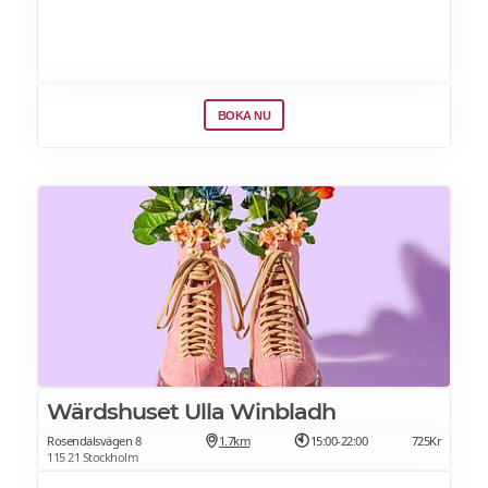
BOKA NU
Wärdshuset Ulla Winbladh
Rosendalsvägen 8
1.7km
15:00-22:00
725Kr
115 21 Stockholm