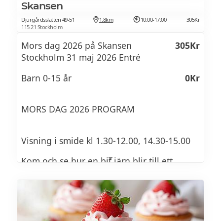
Fruktsallad
Skansen
Lättvispad grädde
Djurgårdsslätten 49-51
1.8km
10:00-17:00
305Kr
115 21 Stockholm
Mors dag 2026 på Skansen
305Kr
Nyponsoppa
Stockholm 31 maj 2026 Entré
Vispgrädde, mandelbiskvier
Barn 0-15 år
0Kr
Ananas
MORS DAG 2026 PROGRAM
Vispad kokosgrädde, rostad kokos, mynta
Visning i smide kl 1.30-12.00, 14.30-15.00
Cheesecake
Kom och se hur en bit järn blir till ett
färdigt verktyg. Skansens mästersmed visar.
Vit choklad, apelsin, smuldeg
Samling: Utanför Smedjan vid
Bollnästorget
Citronmarängpaj