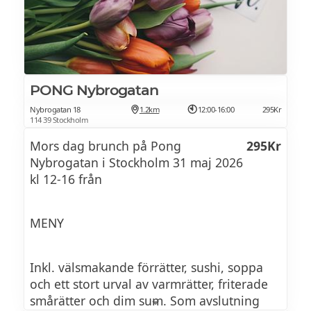
PONG Nybrogatan
Nybrogatan 18
1.2km
12:00-16:00
295Kr
114 39 Stockholm
Mors dag brunch på Pong
295Kr
Nybrogatan i Stockholm 31 maj 2026
kl 12-16 från
MENY
Inkl. välsmakande förrätter, sushi, soppa
och ett stort urval av varmrätter, friterade
smårätter och dim sum. Som avslutning