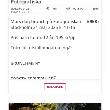
Fotografiska
Stadsgården 22
1.1km
11:00-15:00
595Kr
Levain, ägg, hollandaise, bacon, spenat
116 45 Stockholm
Mors dag brunch på Fotografiska i
595Kr
Matjessill
Stockholm 31 maj 2025 kl 11-15
Rödlök, gräslök, gräddfil, krispig potatis
Pris barn t.o.m. 12 år: 195 kr/pp
Entré till utställningarna ingår.
Lobster slider
Hummer, dragon
BRUNCHMENY
Blomkålssoppa
FÖRSTA SERVERINGEN
Tryffel
BOKA BORD
Tre tarteletter fyllda med
Tuna ceviche
- Tångkaviar, ostkräm, purjolök, salt citron