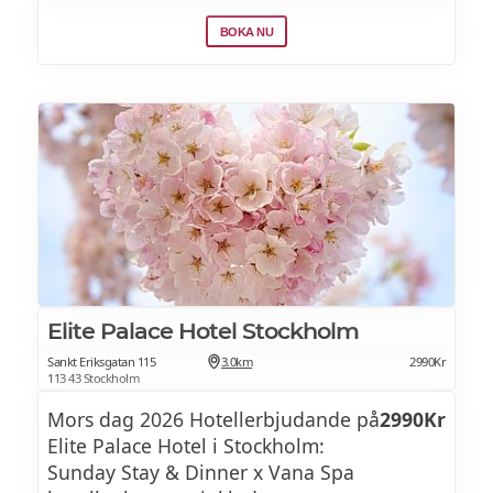
finns desserter, glass och frukt.
BOKA NU
Elite Palace Hotel Stockholm
Sankt Eriksgatan 115
3.0km
2990Kr
113 43 Stockholm
Mors dag 2026 Hotellerbjudande på
2990Kr
Elite Palace Hotel i Stockholm:
Sunday Stay & Dinner x Vana Spa