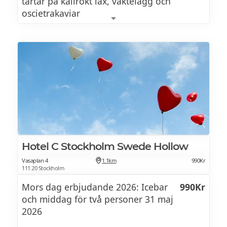
FJÄRDE SERVERINGEN
tartar på kallrökt lax, vaktelägg och
oscietrakaviar
Äggröra
Äppelkaka med creme fraiche och
fänkålskola
Tryffel, gräslök
Pocherad torskrygg
champagnesås, forellrom och spenat
Friterad broccoli
Parmesan, jalapeñomajonnäs
Inkokta rabarber
lemon posset
Dirty fries
Jalapeños, Parmesan, truffle mayonnaise
Hotel C Stockholm Swede Hollow
Vasaplan 4
1.1km
990Kr
111 20 Stockholm
French toast, your way
Mors dag erbjudande 2026: Icebar
990Kr
Rostade nötter, rårörda bär,
och middag för två personer 31 maj
2026
lönnsirap, kanel, socker