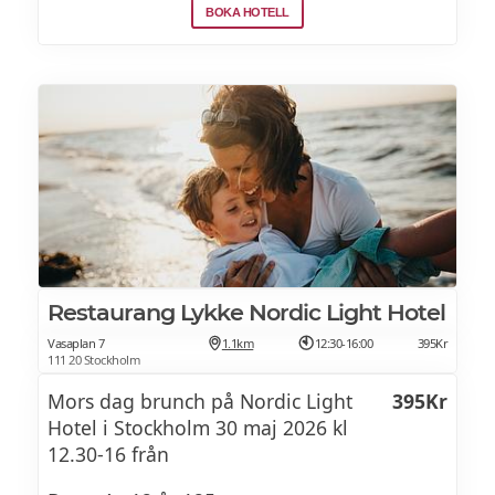
kaffe/te
BOKA HOTELL
Pannkakor (G L Ä)
Tillbehör
Tre sorters ost (L. VR)
Kex (G)
Kokt potatis(VA)
Restaurang Lykke Nordic Light Hotel
Örtsås (L)
Vasaplan 7
1.1km
12:30-16:00
395Kr
Senapssås (L, VR)
111 20 Stockholm
Mors dag brunch på Nordic Light
395Kr
Picklade grönsaker (VA)
Hotel i Stockholm 30 maj 2026 kl
Cornichons(VA)
12.30-16 från