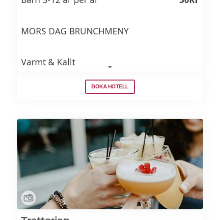
franska viner, öl samt alkoholfria alternativ.
MORS DAG BRUNCHMENY
Varmt & Kallt
Gravad lax
BOKA HOTELL
Varmrökt lax
Tre sorters sill
Flera sorters chark
Vegobollar (VA)
Ostomelett (L G Ä VR)
Prinskorv