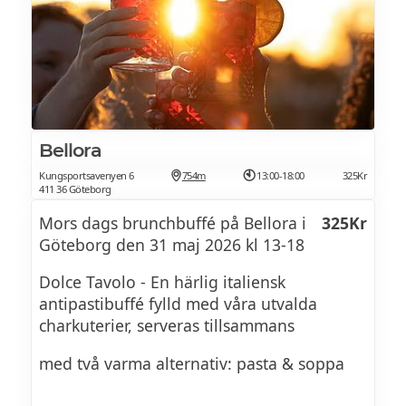
Bellora
Kungsportsavenyen 6
754m
13:00-18:00
325Kr
411 36 Göteborg
Mors dags brunchbuffé på Bellora i
325Kr
Göteborg den 31 maj 2026 kl 13-18
Dolce Tavolo - En härlig italiensk
antipastibuffé fylld med våra utvalda
charkuterier, serveras tillsammans
med två varma alternativ: pasta & soppa