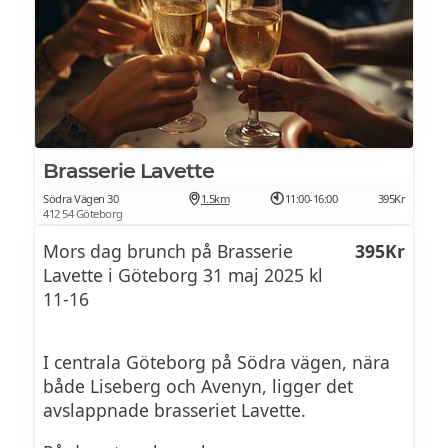
sätter guldkant på dagen.Vi serverar även
vår à la carte-meny - varmt välkommen att
fira Mor hos oss!
Brasserie Lavette
Södra Vägen 30
1.5km
11:00-16:00
395Kr
412 54 Göteborg
Mors dag brunch på Brasserie
395Kr
Lavette i Göteborg 31 maj 2025 kl
11-16
I centrala Göteborg på Södra vägen, nära
både Liseberg och Avenyn, ligger det
avslappnade brasseriet Lavette.