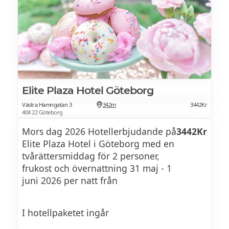
SOCCA 175 kr
kikärtspannkaka med pesto på mandel,
bakad tomat och Comté
Råbiff
155Kr
Elite Plaza Hotel Göteborg
Västra Hamngatan 3
342m
3442Kr
med tryffelmajonnäs, yuzu-picklad
404 22 Göteborg
silverlök, soja-marinerad shiitake, friterad
Mors dag 2026 Hotellerbjudande på
3442Kr
jordärtskocka och riven Comté
Elite Plaza Hotel i Göteborg med en
tvårättersmiddag för 2 personer,
Mindre rätter
frukost och övernattning 31 maj - 1
juni 2026 per natt från
Scrambled eggs 55 kr
I hotellpaketet ingår
Kallrökt lax 65 kr