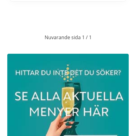
Restaurang Heurlins signaturmeny
(trerätters)
Frukost
Nuvarande sida 1 / 1