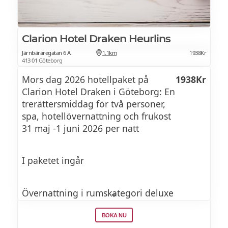
Mini-munkar
Kakapaj med vanilj Sås
Clarion Hotel Draken Heurlins
Kakor
Järnbäraregatan 6 A
1.1km
1938Kr
413 01 Göteborg
Fruktfat
Mors dag 2026 hotellpaket på
1938Kr
Clarion Hotel Draken i Göteborg: En
Mormors cupcake med chokladkräm
trerättersmiddag för två personer,
spa, hotellövernattning och frukost
Popcorn
31 maj -1 juni 2026 per natt
Säsongsbetonade slushies
I paketet ingår
Övernattning i rumskategori deluxe
Entré till Obie Spa
BOKA NU