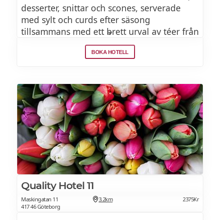
desserter, snittar och scones, serverade
med sylt och curds efter säsong
tillsammans med ett brett urval av téer från
Tea Masters.
BOKA HOTELL
RUINART CHAMPAGNE
635Kr
Njut av Afternoon Tea med ett glas Ruinart
Brut Champagne.
Quality Hotel 11
Maskingatan 11
3.2km
2375Kr
417 46 Göteborg