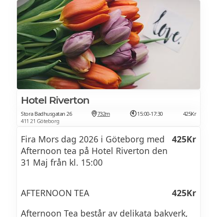
Hotel Riverton
Stora Badhusgatan 26
732m
15:00-17:30
425Kr
411 21 Göteborg
Fira Mors dag 2026 i Göteborg med
425Kr
Afternoon tea på Hotel Riverton den
31 Maj från kl. 15:00
AFTERNOON TEA
425Kr
Afternoon Tea består av delikata bakverk,