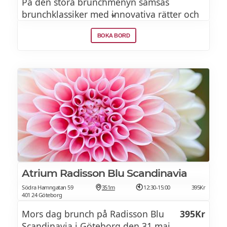
På den stora brunchmenyn samsas
brunchklassiker med innovativa rätter och
andra moderna överraskningar.
BOKA BORD
I upplevelsen ingår mat för värdebevisets
värde, dryck och eventuellt överstigande
belopp betalas direkt på plats hos
restaurangen.
BRUNCHMENY
Ägg Benedict 185 kr
2 st pocherade ägg på rostat surdegsbröd
Atrium Radisson Blu Scandinavia
med:
Södra Hamngatan 59
351m
12:30-15:00
395Kr
401 24 Göteborg
Kallrökt lax 185 kr
Mors dag brunch på Radisson Blu
395Kr
Scandinavia i Göteborg den 31 maj