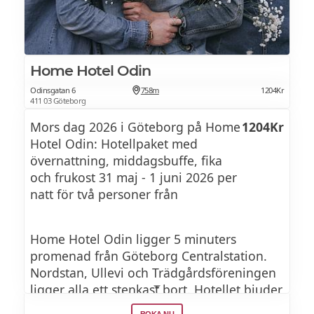
Home Hotel Odin
Odinsgatan 6
758m
1204Kr
411 03 Göteborg
Mors dag 2026 i Göteborg på Home
1204Kr
Hotel Odin: Hotellpaket med
övernattning, middagsbuffe, fika
och frukost 31 maj - 1 juni 2026 per
natt för två personer från
Home Hotel Odin ligger 5 minuters
promenad från Göteborg Centralstation.
Nordstan, Ullevi och Trädgårdsföreningen
ligger alla ett stenkast bort. Hotellet bjuder
även på frukost, eftermiddagsfika och