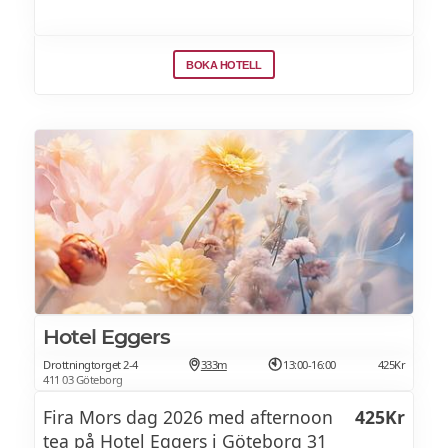
BOKA HOTELL
Hotel Eggers
Drottningtorget 2-4
333m
13:00-16:00
425Kr
411 03 Göteborg
Fira Mors dag 2026 med afternoon
425Kr
tea på Hotel Eggers i Göteborg 31