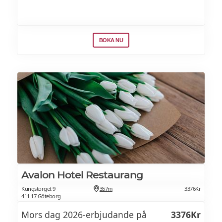
Äggröra
Mättliga italienska köttbullar
BOKA NU
Lammkorvar
Rökt bacon
FRÅN LUCKA
Äggsmörgåsar
Ägg Benedict
Ägg Royale
Avalon Hotel Restaurang
Ägg Florentine
Kungstorget 9
357m
3376Kr
411 17 Göteborg
Mors dag 2026-erbjudande på
3376Kr
Archie’s Cheeseburger eller