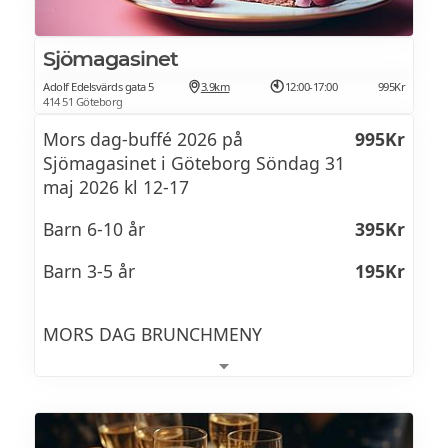
Sjömagasinet
Adolf Edelsvärds gata 5
3.9km
12:00-17:00
995Kr
414 51 Göteborg
Mors dag-buffé 2026 på
995Kr
Sjömagasinet i Göteborg Söndag 31
maj 2026 kl 12-17
Barn 6-10 år
395Kr
Barn 3-5 år
195Kr
MORS DAG BRUNCHMENY
Mellan 12-17 dukar vi fram en fantastisk
skaldjursbuffé, grillstation på
uteserveringen och en ljuvlig tårtbuffé som