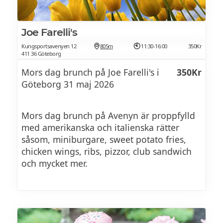
Blandade rätter
Joe Farelli's
KYCKLING & VÅFFLA (ECC) 185 kr
Kungsportsavenyen 12
805m
11:30-16:00
350Kr
411 36 Göteborg
med chilikräm och vispat brynt smör med
Mors dag brunch på Joe Farelli's i
350Kr
lönnsirap
Göteborg 31 maj 2026
Reuben sandwich 185 kr
Mors dag brunch på Avenyn är proppfylld
på surdegsbröd med pastrami, oxbringa,
med amerikanska och italienska rätter
surkål, jalapeño-majonnäs och Comté
såsom, miniburgare, sweet potato fries,
chicken wings, ribs, pizzor, club sandwich
och mycket mer.
CHORIZO SALSA 185 kr
med rökt potatispuré, friterat ägg och
picklad schalottenlök