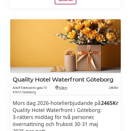
BOKA NU
middag. Du har även tillgång till ett gym
där du kan köra energirika träningspass
eller varva ner i ångbastun. Kommer du
med bil har hotellet ett begränsat antal
parkeringsplatser inomhus.
Quality Hotel Waterfront Göteborg
Adolf Edelsvärds gata 10
4.0km
2465Kr
414 51 Göteborg
Mors dag 2026-hotellerbjudande på
2465Kr
Quality Hotel Waterfront i Göteborg:
3-rätters middag för två personer,
övernattning och frukost 30-31 maj
2026 per natt