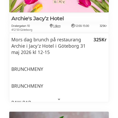
med varm bärkompott och vaniljglass
Archie's Jacy’z Hotel
Créme Brûlée 95 kr
Drakegatan 10
1.6km
12:00-15:00
325Kr
412 50 Göteborg
Mors dag brunch på restaurang
325Kr
Archie i Jacy'z Hotel i Göteborg 31
maj 2026 kl 12-15
BRUNCHMENY
BRUNCHMENY
RAW BAR
Ostron med pålägg