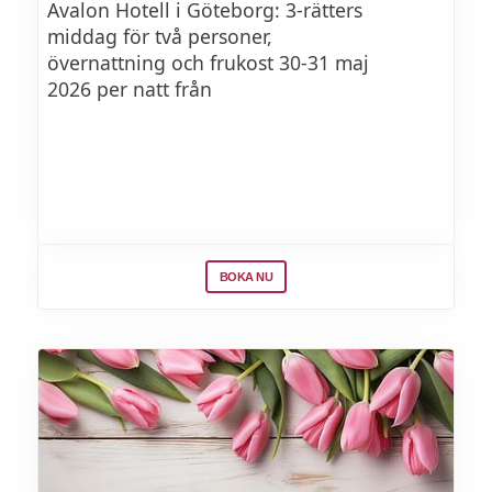
Avalon Hotell i Göteborg: 3-rätters
Beyond Burger med vegansk ost
middag för två personer,
övernattning och frukost 30-31 maj
Nygrillad i ett briochebröd med
2026 per natt från
Cheddarost
Pannkakor
Välj dina pålägg
BOKA NU
Sylt, grädde eller lönnsirap
NÅGOT SÖTT
Archie’s äppelkaka med salt karamell
Mini-citronmarängtårtor