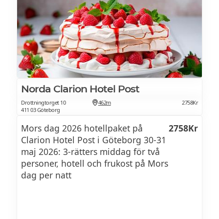
Bifftartar med Gochujangmajonnäs och
sesam
Gambas Yucatan-stil med nachos
KALL BUFFÉ
Norda Clarion Hotel Post
Kallskuret
Drottningtorget 10
462m
2758Kr
411 03 Göteborg
Waldorfsallad
Mors dag 2026 hotellpaket på
2758Kr
Gör din egen Caesarsallad
Clarion Hotel Post i Göteborg 30-31
maj 2026: 3-rätters middag för två
Blandade ostar
personer, hotell och frukost på Mors
dag per natt
VARM BUFFÉ
Krispiga hash browns