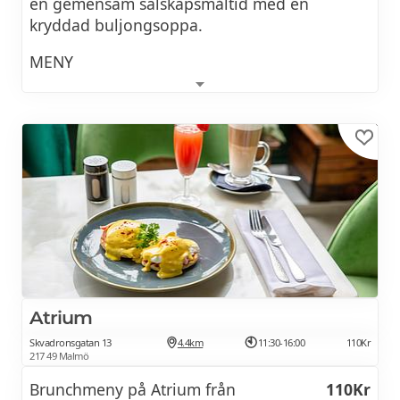
en gemensam sälskapsmåltid med en
kryddad buljongsoppa.
MENY
Kyckling
Lamm
Biff
Bläckfisk
Räkor
Vårrullar
Atrium
Inlagda grönsaker
Skvadronsgatan 13
4.4km
11:30-16:00
110Kr
Grönsaksmix
217 49 Malmö
Brunchmeny på Atrium från
110Kr
Snabbnudlar