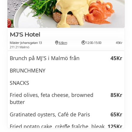
MJ'S Hotel
Mäster Johansgatan 13
4.6km
12:00-15:00
45Kr
211 21 Malmö
Brunch på MJ'S i Malmö från
45Kr
BRUNCHMENY
SNACKS
Fried olives, feta cheese, browned
85Kr
butter
Gratinated oysters, Café de Paris
65Kr
Fried potato cake, crème fraîche, bleak
125Kr