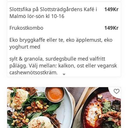
och efter maten bjuder Hörnet på kaffe eller
Välj mellan jasminris eller wokade äggnudlar
te med kaka.
Slottsfika på Slottsträdgårdens Kafé i
149Kr
Malmö lör-sön kl 10-16
Hörnet är en restaurang där du har möjlighet
att betala med både kontanter och kort
Frukostkombo
149Kr
Eko bryggkaffe eller te, eko äpplemust, eko
yoghurt med
Se brunchmeny >>
sylt & granola, surdegsbulle med valfritt
pålägg. Välj mellan: kalkon, ost eller vegansk
cashewnötsostkräm.
Smörgås på rågbröd med varierande
89Kr
topping
Svensk klassiker 225:-
Svenska husmansklassiker som varierar ofta.
Varje tisdag – Köttbullar! Serveras med