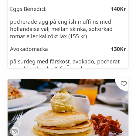
Eggs Benedict
140Kr
Såser
pocherade ägg på english muffi ns med
Ris
hollandaise välj mellan skinka, soltorkad
tomat eller kallrökt lax (155 kr)
Avokadomacka
130Kr
på surdeg med färskost, avokado, pocherat
ägg chipotle-olja & fröcrunch
Turkish eggs
110Kr
Pocherade ägg, vitlöksyoghurt, brynt smör
med chili och fänkål samt granatäpple -
serveras med rostad surdeg
Pulled beef macka
140Kr
Pulled beef, escarole/mizuna sallad,