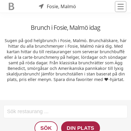
Fosie, Malmö
Brunch i Fosie, Malmö idag
Sugen på god helgbrunch i Fosie, Malmö. Brunchälskare, här
hittar du alla brunchmenyer i Fosie, Malmö närä dig. Med
kartan hittar du till restauranger som serverar brunchbuffé
eller à la carte-brunchmeny på helger, lördagar och söndagar
samt på röda dagar. Från klassiska brunchrätter som Ägg
Benedict, smörgåsar och Amerikanska pannkakor till lyxig
skaldjursbrunch! Jämför brunchställen i stan baserat på din
plats, pris eller menyn. Spara dina favoriter med ❤️-hjärtat.
SÖK
DIN PLATS