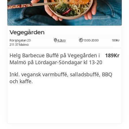
Vegegården
Rörsjögatan 23
4.2km
13:00-20:00
189Kr
211 37 Malmö
Helg Barbecue Buffé på Vegegården i
189Kr
Malmö på Lördagar-Söndagar kl 13-20
Inkl. vegansk varmbuffé, salladsbuffé, BBQ
och kaffe.