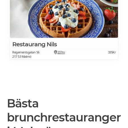
Restaurang Nils
Regementsgatan 56
237m
335Kr
217 53 Malmö
Bästa
brunchrestauranger