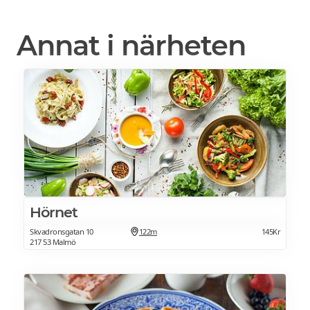
Annat i närheten
Hörnet
Skvadronsgatan 10
122m
145Kr
217 53 Malmö