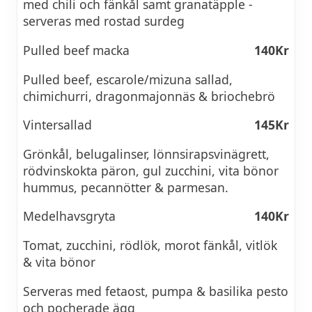
med chili och fänkål samt granatäpple -
serveras med rostad surdeg
Pulled beef macka
140Kr
Pulled beef, escarole/mizuna sallad,
chimichurri, dragonmajonnäs & briochebrö
Vintersallad
145Kr
Grönkål, belugalinser, lönnsirapsvinägrett,
rödvinskokta päron, gul zucchini, vita bönor
hummus, pecannötter & parmesan.
Medelhavsgryta
140Kr
Tomat, zucchini, rödlök, morot fänkål, vitlök
& vita bönor
Serveras med fetaost, pumpa & basilika pesto
och pocherade ägg