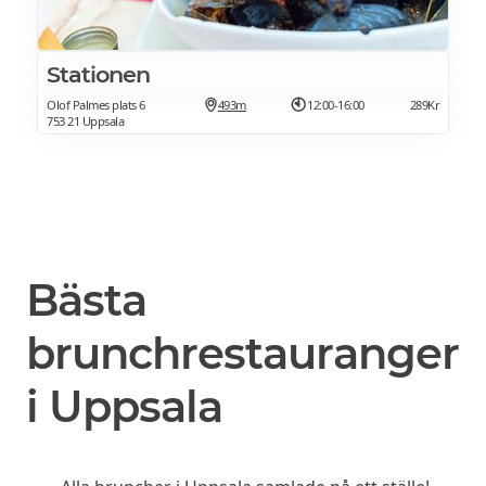
Stationen
Olof Palmes plats 6
493m
12:00-16:00
289Kr
753 21 Uppsala
Bästa
brunchrestauranger
i Uppsala