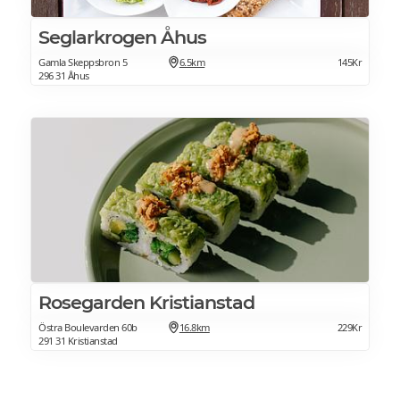
Seglarkrogen Åhus
Gamla Skeppsbron 5
6.5km
145Kr
296 31 Åhus
Rosegarden Kristianstad
Östra Boulevarden 60b
16.8km
229Kr
291 31 Kristianstad