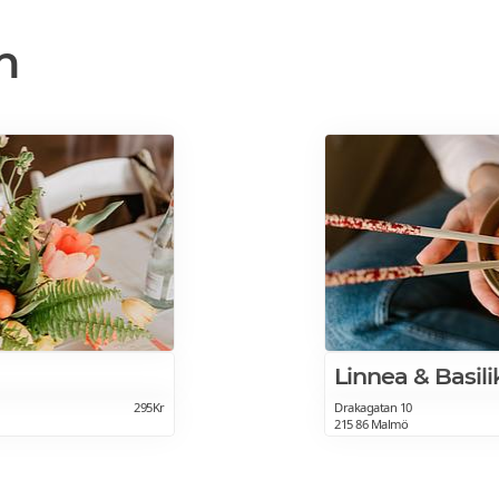
n
Linnea & Basil
295Kr
Drakagatan 10
215 86 Malmö