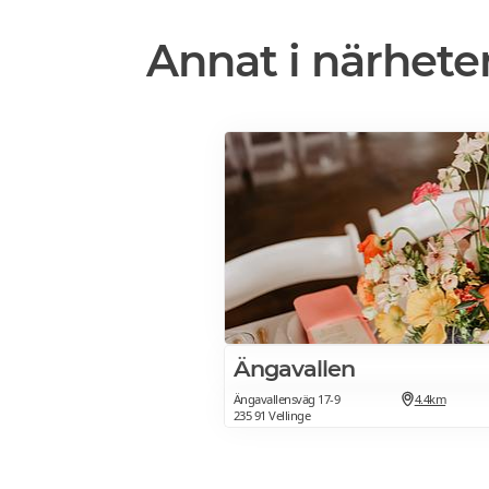
Annat i närhete
Ängavallen
Ängavallensväg 17-9
4.4km
235 91 Vellinge