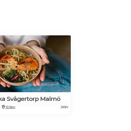
ika Svågertorp Malmö
10.9km
245Kr