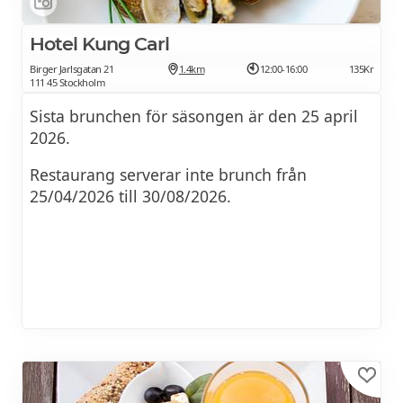
citronscones med vispad färskos och krispigt
tunnbröd
Hotel Kung Carl
Desserter
Birger Jarlsgatan 21
1.4km
12:00-16:00
135Kr
111 45 Stockholm
Pannkakor, blåbärssylt & vaniljgrädde,
Sista brunchen för säsongen är den 25 april
mandelkaka med brynt smör, vit
2026.
chokladganache
Restaurang serverar inte brunch från
25/04/2026 till 30/08/2026.
BOKA BRUNCHEN