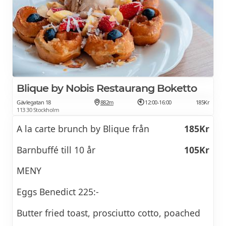
Ablehnen
Details ansehen
Se brunchmeny >>
Prüfung beantragen
Weitere Informationen
E-Signatur steht aus
Blique by Nobis Restaurang Boketto
Gävlegatan 18
882m
12:00-16:00
185Kr
Unterschreiben
113 30 Stockholm
Ablehnen
A la carte brunch by Blique från
185Kr
Details ansehen
Barnbuffé till 10 år
105Kr
Überprüfen
MENY
Kein Spam
Eggs Benedict 225:-
Endgültig entfernen
Butter fried toast, prosciutto cotto, poached