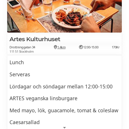
Artes Kulturhuset
Drottninggatan 34
1.4km
12:00-15:00
170Kr
111 51 Stockholm
Lunch
Serveras
Lördagar och söndagar mellan 12:00-15:00
ARTES veganska linsburgare
Med mayo, lök, guacamole, tomat & coleslaw
Caesarsallad