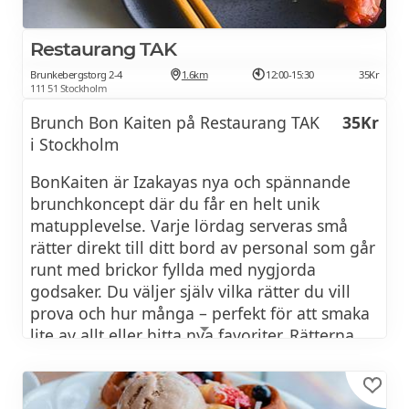
Mehr.
Restaurang TAK
Öffnen mit
Brunkebergstorg 2-4
1.6km
12:00-15:30
35Kr
111 51 Stockholm
Seite
Brunch Bon Kaiten på Restaurang TAK
35Kr
i Stockholm
Herunterladen
BonKaiten är Izakayas nya och spännande
Drucken
brunchkoncept där du får en helt unik
Verkleinern
matupplevelse. Varje lördag serveras små
rätter direkt till ditt bord av personal som går
Vergrößern
runt med brickor fyllda med nygjorda
godsaker. Du väljer själv vilka rätter du vill
Kopfzeile der Datei ausblenden
prova och hur många – perfekt för att smaka
Navigationsbereich einblenden
lite av allt eller hitta nya favoriter. Rätterna
varierar i pris beroende på tallrikens färg,
Genehmigen
från 35 kr per rätt, upp till 100 kr för de mest
exklusiva.