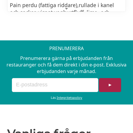
Pain perdu (fattiga riddare),rullade i kanel
och socker, vispat yoghurtfluff, lime- och
myntamarinerade jordgubbar, pekannötter
och lönnsirap 145
Toast à la Lo- rostat levainbröd, scrambled
tofu, rostade champinjoner, långbakade
PRENUMERERA
tomater, örtkräm, basilika och parvegiano 150
Prenumerera gärna på erbjudanden från
restauranger och få dem direkt i din e-post. Exklusiva
erbjudanden varje månad.
►
Läs
Integritetspolicy