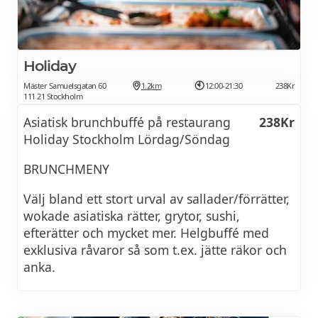
Fried eggs, garlic mushrooms, beans, confit
tomatoes
& organic sourdough —
205Kr
Holiday
Mäster Samuelsgatan 60
1.2km
12:00-21:30
238Kr
Add potato rösti /
39Kr
111 21 Stockholm
Asiatisk brunchbuffé på restaurang
238Kr
Full (y)
Holiday Stockholm Lördag/Söndag
Veggie vegan sausage, potato rösti, fried
BRUNCHMENY
eggs,
Välj bland ett stort urval av sallader/förrätter,
Garlic mushrooms, beans, confit tomatoes
wokade asiatiska rätter, grytor, sushi,
& organic sourdough —
195Kr
efterätter och mycket mer. Helgbuffé med
exklusiva råvaror så som t.ex. jätte räkor och
Add avo /
44Kr
anka.
Full (y)
Vegan vegan sausage, potato rösti, avocado,