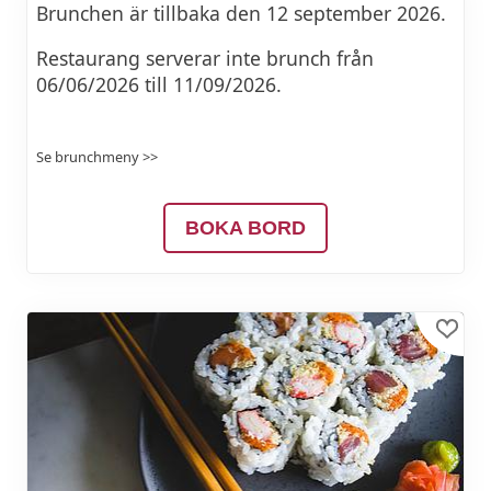
Brunchen är tillbaka den 12 september 2026.
50%
Restaurang serverar inte brunch från
75%
06/06/2026 till 11/09/2026.
100%
Se brunchmeny >>
125%
150%
BOKA BORD
200%
Suchen
Strg+F
Missbrauch melden
Tastenkombinationen
Strg+/