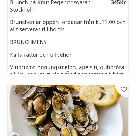
Brunch på Knut Regeringsgatan i
345Kr
Fruktsallad
Stockholm
Cheesecakemousse med blåbärskompott
Brunchen är öppen lördagar från kl.11.00 och
allt serveras till bords.
3 sorters ost
BRUNCHMENY
Kex, Marmelad & valnötter
Kalla rätter och tillbehör
BOKA HOTELL
Vindruvor, honungsmelon, apelsin, gubbröra
på kavring, rökt hjort med pepparrot på hårt
tunnbröd, smoothie, gulärtshummus
Varma rätter
Älgköttbullar, äggröra, hjortchorizo, bacon,
grönkål och rotselleri frittata, karamelliserad
lök & spenat paj, fetaost gratinerad tomat,
stekt gnocchi med svamp och lingon,