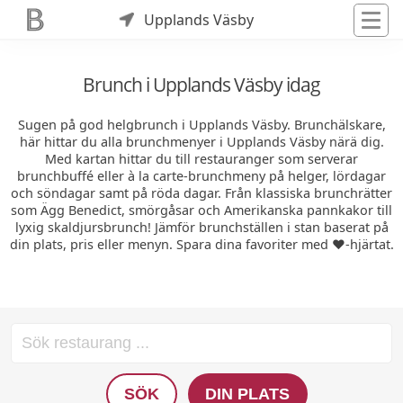
Upplands Väsby
Brunch i Upplands Väsby idag
Sugen på god helgbrunch i Upplands Väsby. Brunchälskare,
här hittar du alla brunchmenyer i Upplands Väsby närä dig.
Med kartan hittar du till restauranger som serverar
brunchbuffé eller à la carte-brunchmeny på helger, lördagar
och söndagar samt på röda dagar. Från klassiska brunchrätter
som Ägg Benedict, smörgåsar och Amerikanska pannkakor till
lyxig skaldjursbrunch! Jämför brunchställen i stan baserat på
din plats, pris eller menyn. Spara dina favoriter med ❤️-hjärtat.
SÖK
DIN PLATS