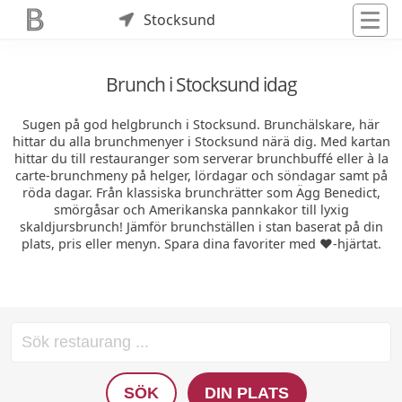
Stocksund
Brunch i Stocksund idag
Sugen på god helgbrunch i Stocksund. Brunchälskare, här
hittar du alla brunchmenyer i Stocksund närä dig. Med kartan
hittar du till restauranger som serverar brunchbuffé eller à la
carte-brunchmeny på helger, lördagar och söndagar samt på
röda dagar. Från klassiska brunchrätter som Ägg Benedict,
smörgåsar och Amerikanska pannkakor till lyxig
skaldjursbrunch! Jämför brunchställen i stan baserat på din
plats, pris eller menyn. Spara dina favoriter med ❤️-hjärtat.
SÖK
DIN PLATS