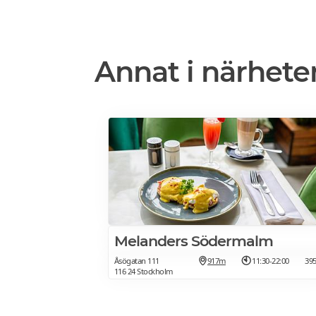
Annat i närhete
Melanders Södermalm
Åsögatan 111
917m
11:30-22:00
39
116 24 Stockholm