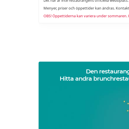
Det här är inte restaurangens officiella webbplats
Menyer, priser och öppettider kan ändras. Kontakt
OBS! Öppettiderna kan variera under sommaren. Ko
Den restauran
Hitta andra brunchresta