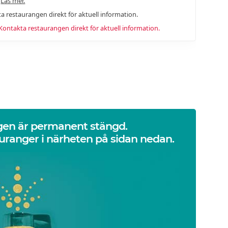
.
Läs mer.
a restaurangen direkt för aktuell information.
ntakta restaurangen direkt för aktuell information.
gen är permanent stängd.
uranger i närheten på sidan nedan.