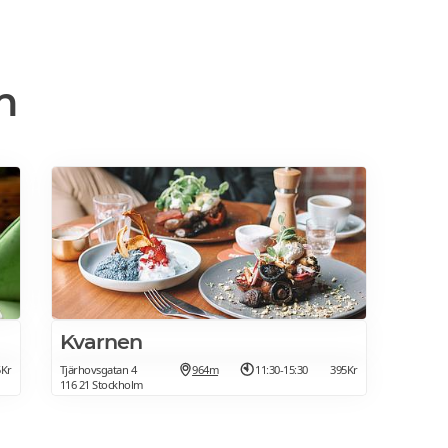
n
Kvarnen
5Kr
Tjärhovsgatan 4
964m
11:30-15:30
395Kr
116 21 Stockholm