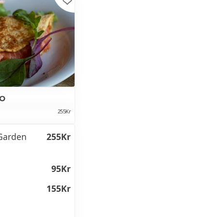
o
255Kr
 Garden
255Kr
95Kr
155Kr