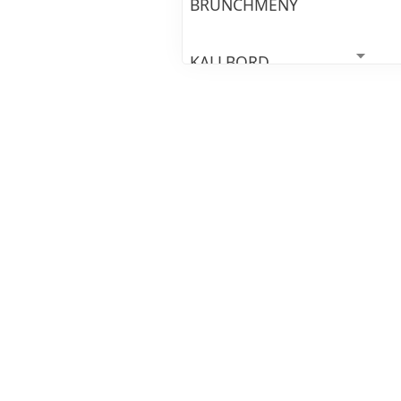
BRUNCHMENY
KALLBORD
Kallrökt lax
Ost -och charkbricka med fr
Kyckling wrap
Snittar med skaldjursröra
Snittar med avokadoröra
Gardens veganska sallader (3
VARMBORD
*Dagens tips