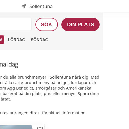
Sollentuna
SÖK
DIN PLATS
A
LÖRDAG
SÖNDAG
na idag
ar du alla brunchmenyer i Sollentuna närä dig. Med
ler à la carte-brunchmeny på helger, lördagar och
 som Ägg Benedict, smörgåsar och Amerikanska
n baserat på din plats, pris eller menyn. Spara dina
ärtat.
restaurangen direkt för aktuell information.