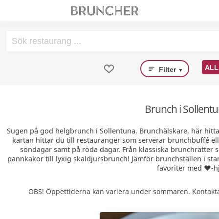
ALL
Filter
▼
Brunch i Sollentu
Sugen på god helgbrunch i Sollentuna. Brunchälskare, här hitt
kartan hittar du till restauranger som serverar brunchbuffé el
söndagar samt på röda dagar. Från klassiska brunchrätter
pannkakor till lyxig skaldjursbrunch! Jämför brunchställen i sta
favoriter med ❤️-hj
OBS! Öppettiderna kan variera under sommaren. Kontakta 