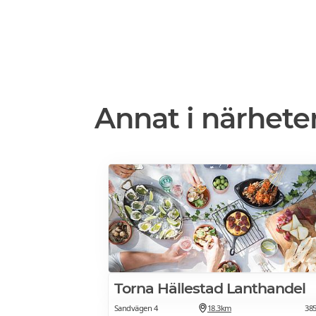
Annat i närhete
Torna Hällestad Lanthandel
Sandvägen 4
18.3km
38