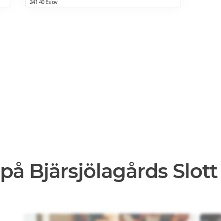
241 40 Eslöv
på Bjärsjölagårds Slott