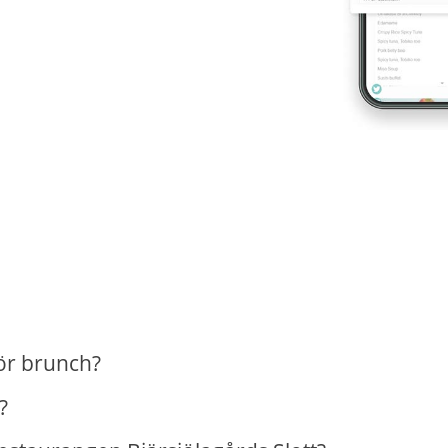
för brunch?
?