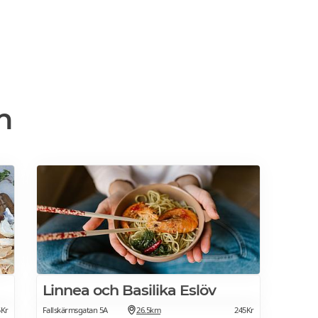
n
Linnea och Basilika Eslöv
5Kr
Fallskärmsgatan 5A
26.5km
245Kr