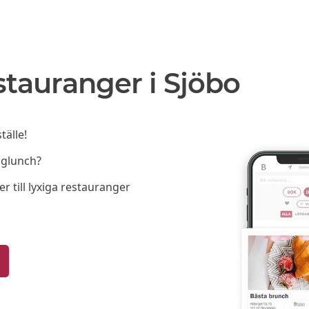
tauranger i Sjöbo
tälle!
lglunch?
er till lyxiga restauranger