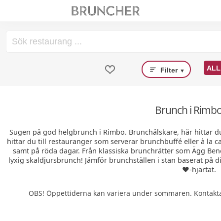
ALL
Filter
▼
Brunch i Rimbo
Sugen på god helgbrunch i Rimbo. Brunchälskare, här hittar d
hittar du till restauranger som serverar brunchbuffé eller à la
samt på röda dagar. Från klassiska brunchrätter som Ägg Ben
lyxig skaldjursbrunch! Jämför brunchställen i stan baserat på di
❤️-hjärtat.
OBS! Öppettiderna kan variera under sommaren. Kontakta 