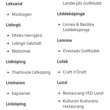
Landeryds Golfklubb
Leksand
Löddeköpinge
Moskogen
Linnea & Basilika
Lidingö
Löddeköpinge
Elfviks Herrgård
Lomma
Lidingö Saluhall
Örestads Golfklubb
Bibliothek
Luleå
Lidköping
Craft n'Draft
Thaihouse Lidköping
Lund
Limhamn
Restaurang VED Lund
Kajuteriet
Kulturen Kulturens
Linköping
restaurang