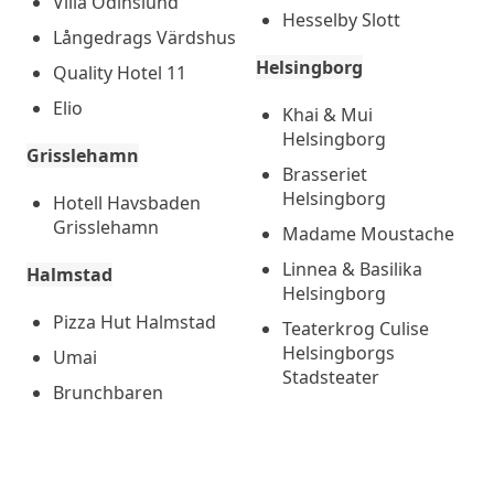
Villa Odinslund
Hesselby Slott
Långedrags Värdshus
Helsingborg
Quality Hotel 11
Elio
Khai & Mui
Helsingborg
Grisslehamn
Brasseriet
Helsingborg
Hotell Havsbaden
Grisslehamn
Madame Moustache
Linnea & Basilika
Halmstad
Helsingborg
Pizza Hut Halmstad
Teaterkrog Culise
Helsingborgs
Umai
Stadsteater
Brunchbaren