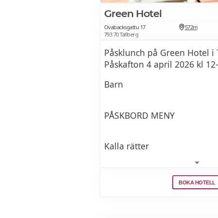
Green Hotel
Ovabacksgattu 17
572m
793 70 Tällberg
Påsklunch på Green Hotel i 
Påskafton 4 april 2026 kl 12
Barn
PÅSKBORD MENY
Kalla rätter
• Inlagd sill (klassisk, curry
BOKA HOTELL
• Gräddfil
• Gräslök