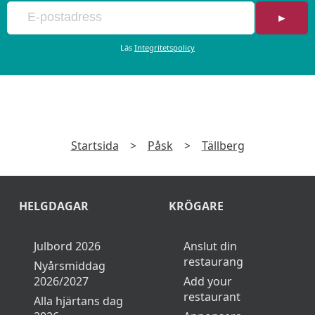
och ställer ut dem
►
 i lobbyn.
Läs
Integritetspolicy
ig till
ucklen i lobbyn.
Startsida
>
Påsk
>
Tällberg
ton
ska vara
HELGDAGAR
KRÖGARE
rdet i lobbyn.
gården för
Julbord 2026
Anslut din
-race.
restaurang
Nyårsmiddag
2026/2027
Add your
 vi med
restaurant
en.
Alla hjärtans dag