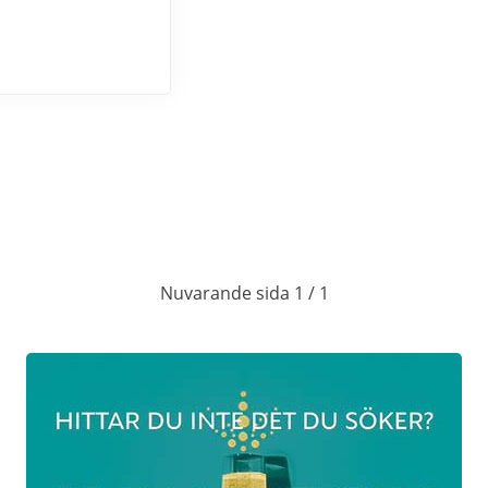
r
Påskbord & serve
inkl. dessert
6/4 2026
Annandagen 12:3
Sill- & laxbuffé
inkl. serverad var
Nuvarande sida 1 / 1
vitvinssås, räkor