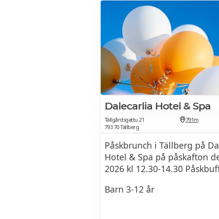
• Varmrökt lax med vitlöksfr
• Kallrökt lax med sauce ver
• Örtgrilljerad Påskskinka
• Farfarskorv från Rältagår
• Tjälknöl
Dalecarlia Hotel & Spa
• Potatissalad
Tällgårdsgattu 21
791m
793 70 Tällberg
• Ägghalvor med majonnäs 
Påskbrunch i Tällberg på Da
Hotel & Spa på påskafton de
• Fräsch grönsallad
2026 kl 12.30-14.30 Påskbuf
• Brödbuffé
Barn 3-12 år
• Hårdost och brieost