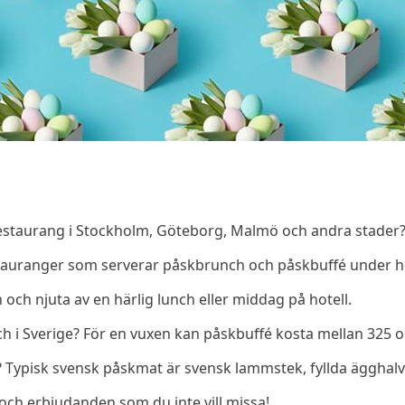
restaurang i Stockholm, Göteborg, Malmö och andra stader
stauranger som serverar påskbrunch och påskbuffé under h
och njuta av en härlig lunch eller middag på hotell.
 i Sverige? För en vuxen kan påskbuffé kosta mellan 325 o
 Typisk svensk påskmat är svensk lammstek, fyllda ägghalvor
 och erbjudanden som du inte vill missa!