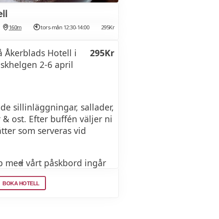
ll
160m
tors-mån 12:30-14:00
295Kr
 Åkerblads Hotell i
295Kr
skhelgen 2-6 april
e sillinläggningar, sallader,
 & ost. Efter buffén väljer ni
tter som serveras vid
p med vårt påskbord ingår
kt småvarma rätter som
BOKA HOTELL
orv, omelett och Jansons
n.