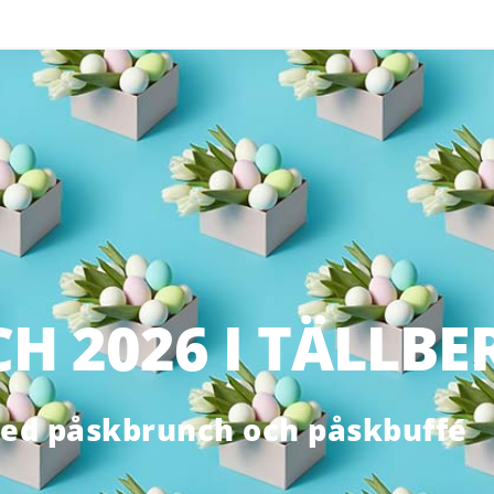
 2026 I TÄLLBE
med påskbrunch och påskbuffé