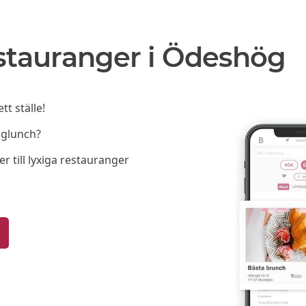
stauranger i Ödeshög
t ställe!
lglunch?
er till lyxiga restauranger