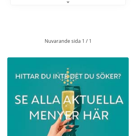
• Välkomstdrink Champagne
• Fyrarätters nyårssupé vid vackert
uppdukade bord (en förrätt, två varmrätter
och en dessert)
Nuvarande sida 1 / 1
• Vinpaket inklusive dessertvin
• Champagne vid tolvslaget
• Färgsprakande fyrverkeri över
Sävelången
• Nattamat
• Dans till Götz Kalas
• Övernattning i delat dubbelrum,
incheckning från kl 15.00 och utcheckning