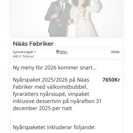
Nääs Fabriker
Spinnerivägen 1
385m
7650Kr
448 51 Tollered
Ny meny för 2026 kommer snart...
Nyårspaket 2025/2026 på Nääs
7650Kr
Fabriker med välkomstbubbel,
fyrarätters nyårssupé, vinpaket
inklusive dessertvin på nyårafton 31
december 2025 per natt
Nyårspaketet inkluderar följande: