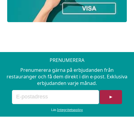
senast kl 12.00
• Entré till vårt Badhus med varma
utomhuspooler och olika bastukoncept
• Frukostbuffé
För att boka detta paket behöver alla i
sällskapet vara 18 år.
PRENUMERERA
Prenumerera gärna på erbjudanden från
restauranger och få dem direkt i din e-post. Exklusiva
erbjudanden varje månad.
►
Läs
Integritetspolicy