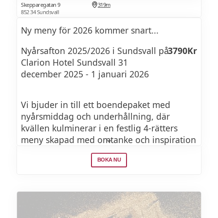
Skepparegatan 9
319m
852 34 Sundsvall
Ny meny för 2026 kommer snart...
Nyårsafton 2025/2026 i Sundsvall på
3790Kr
Clarion Hotel Sundsvall 31
december 2025 - 1 januari 2026
Vi bjuder in till ett boendepaket med
nyårsmiddag och underhållning, där
kvällen kulminerar i en festlig 4-rätters
meny skapad med omtanke och inspiration
från säsongens bästa råvaror följt av en
BOKA NU
god natt sömn och hotellfrukost.
NYÅRSMENY