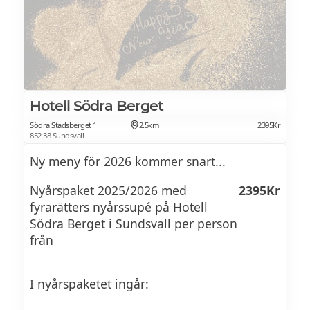
Välkomstbubbel ingår
Servering 1
Gravat hjortinnanlår med jordärtskocka,
granskottsmajonnäs & krasse
Hotell Södra Berget
Södra Stadsberget 1
2.5km
2395Kr
852 38 Sundsvall
Servering 2
Ny meny för 2026 kommer snart...
Kalixlöjrom med potatiskaka,
västerbottensost, crème fraîche, rödlök,
Nyårspaket 2025/2026 med
2395Kr
gräslök & dill
fyrarätters nyårssupé på Hotell
Södra Berget i Sundsvall per person
från
Servering 3
Oxfilé med potatisgratäng, tryffelsås,
I nyårspaketet ingår:
svartkål & sotad steklök