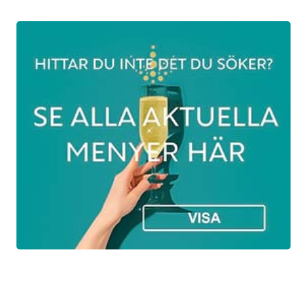
Creme ninon med champagne, brioche &
västerbottensost
Tartlette med saltbakad gulbeta, bakad
äggula, picklad pumpa och örtsallad
Risotto med shiitake, friterad
ostronskivling, brynt smör, tryffel och
grillad lökkräm
Vit chokladkräm med citrussallad,
champagnegelé, passionsfruktscurd, färska
hallon, hasselnötskaka och karamelliserad
choklad