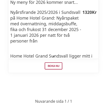
Ny meny för 2026 kommer snart...
Kryddstekt oxfilé med rotsellerikräm
Nyårsfirande 2025/2026 i Sundsvall
1320Kr
smaksatt med brynt smör och Gruyère,
på Home Hotel Grand: Nyårspaket
tryffelkroketter, madeirasås, anklever,
med övernattning, middagsbuffe,
sauterad svartkål och bakade smålökar
fika och frukost 31 december 2025 -
1 januari 2026 per natt för två
personer från
Röding med grönärtsvelouté smaksatt med
champagne, potatiskaka med brynt
hummersmör, gurka och körvel
Home Hotel Grand Sundsvall ligger mitt i
Sundsvall bland charmiga gator och hus,
BOKA NU
ett stenkast från Stora torget och
Vit chokladkräm med citrussallad,
shoppingstråket Storgatan. Hotellet bjuder
champagnegelé, passionsfruktscurd, färska
på frukost, eftermiddagsfika och middag –
hallon, hasselnötskaka och karamelliserad
här finns allt för en bekväm vistelse och för
choklad
att du ska kunna känna dig som hemma.
Anländer du med bil finns
Vegetariskt
Nuvarande sida 1 / 1
parkeringsgarage i samma byggnad.