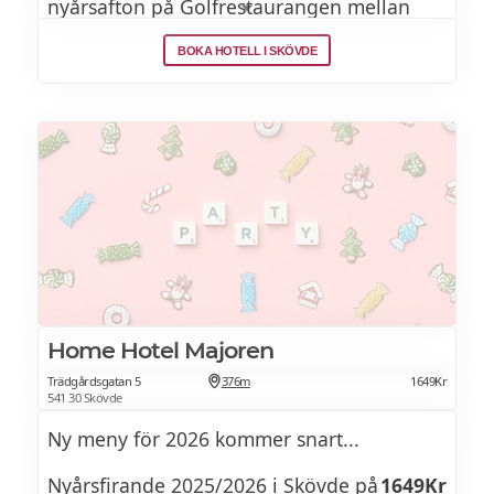
nyårsafton på Golfrestaurangen mellan
10.00-14:00
BOKA HOTELL I SKÖVDE
3-rätters meny
599Kr
2-rätters meny
519Kr
Varmrätt
395Kr
NYÅRSMENY 2025/2026
Förrätter
Home Hotel Majoren
Fisk
Trädgårdsgatan 5
376m
1649Kr
541 30 Skövde
Havskräftssoppa med skaldjurssallad,
Ny meny för 2026 kommer snart...
sandwich med lagrad ost, kryddiga blad
och torkad ost
Nyårsfirande 2025/2026 i Skövde på
1649Kr