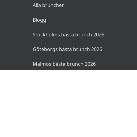
Alla bruncher
Blogg
Stockholms bästa brunch 2026
Göteborgs bästa brunch 2026
Malmös bästa brunch 2026
© 2026 Bruncher.se. Alla rättigheter reserverade.
Användarvillkor
Integritetspolicy
Ansvarsfriskrivning
🌜
🌞