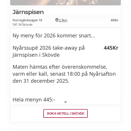
Kryddstekt Oxfilé med madeirakokt anklår,
Järnspisen
sky smaksatt med sherry och anksmör,
Norregårdsvägen 18
2.7km
445Kr
potatisterrine med karamelliserad lök,
541 34 Skövde
apelsinbrässerad gulbeta och crème på
Ny meny för 2026 kommer snart...
tryffel och svart vitlök
Nyårssupé 2026 take-away på
445Kr
Järnspisen i Skövde
Vegetarisk
Maten hämtas efter överenskommelse,
Portabello fylld med tryffel och kål serveras
varm eller kall, senast 18:00 på Nyårsafton
med kräm på sesam och svart vitlök,
den 31 december 2025.
marinerad shitake, potatisterrine och
misodressing
Hela menyn 445:-
Dessert
BOKA HOTELL I SKÖVDE
Konjaksdoftande hummersoppa med
Chokladcreme ”Bounty” med
handskalade räkor, dillolja,
kokospannacotta, kokosfudge och