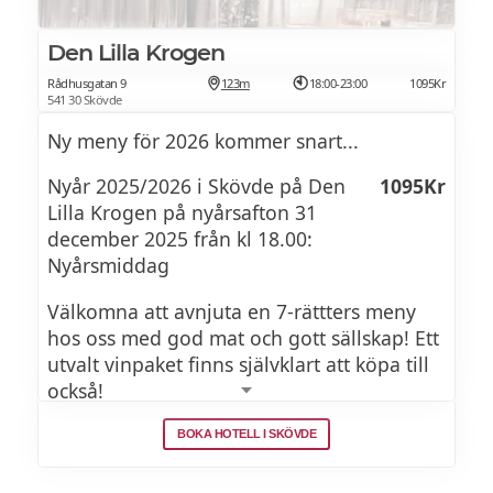
Den Lilla Krogen
Rådhusgatan 9
123m
18:00-23:00
1095Kr
541 30 Skövde
Ny meny för 2026 kommer snart...
Nyår 2025/2026 i Skövde på Den
1095Kr
Lilla Krogen på nyårsafton 31
december 2025 från kl 18.00:
Nyårsmiddag
Välkomna att avnjuta en 7-rättters meny
hos oss med god mat och gott sällskap! Ett
utvalt vinpaket finns självklart att köpa till
också!
BOKA HOTELL I SKÖVDE
NYÅRSMENY 2025/2026