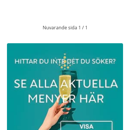
Menyn består av:
Ostron
Nuvarande sida 1 / 1
Hummersoppa
Eldad pilgrimsmussla
Råbiff
Dovhjort
Lagrad hårdost med päron
Bakad choklad
Nyårskassen för dom som vill äta
595Kr
hemma