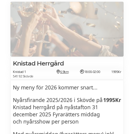
västerbottenosttoast på surdegsbröd 125:-
yuzumarinerad mango
Nattbakad ryggbiff med rosmarin och
vitlök, pepparsås på fyra sorters peppar,
friterad palsternacka och örtgrillad
sötpotatis 230:-
Browniefudge med hasselnötskräm och
Knistad Herrgård
citron, serveras med citronsorbet 110:-
Knistad 1
6.9km
18:00-02:00
1995Kr
541 92 Skövde
Kallteplatte
Ny meny för 2026 kommer snart...
Nyårsfirande 2025/2026 i Skövde på
1995Kr
Att mingla med före middagen eller plocka
Knistad herrgård på nyåstafton 31
fram till tolvslaget
december 2025 Fyrarätters middag
och nyårsshow per person
En variation på delikatesser som salami,
Med nyårsmiddag (fyrarätters meny) inkl.