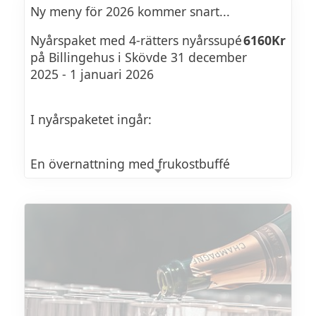
välkomna år 2026. Gör er redo för en
Ny meny för 2026 kommer snart...
nyårsafton ni sent glömmer, där lantlig lyx,
show, livemusik, skratt och festligheter
Nyårspaket med 4-rätters nyårssupé
6160Kr
blandas med avkoppling och en lättsam
på Billingehus i Skövde 31 december
atmosfär!
2025 - 1 januari 2026
I nyårspaketet ingår:
En övernattning med frukostbuffé
En god lunch valfri dag
4-rätters nyårssupé
Champagne vid tolvslaget