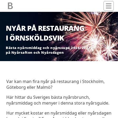
NYÅR PÅ RESTAURANG
I ÖRNSKÖLDSVIK
Bästa nyårsmiddag och nyårssupé 2026/2027
på Nyårsafton och Nyårsdagen
Var kan man fira nyår på restaurang i Stockholm,
Göteborg eller Malmö?
Här hittar du Sveriges bästa nyårsbrunch,
nyårsmiddag och menyer i denna stora nyårsguide.
Hur mycket kostar en nyårsmiddag eller nyårsdagen