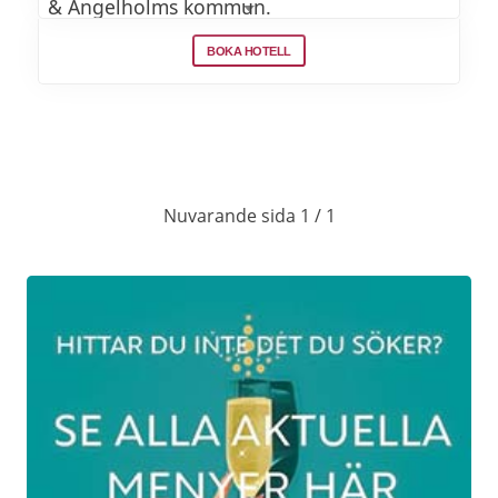
& Ängelholms kommun.
BOKA HOTELL
NYÅRSMENY 2026
Förrätt
Krämig skaldjursbisque med
Nuvarande sida 1 / 1
rotfruktsbrunoise & ostcrostini
Varmrätt
Helstekt kalvrygg med calvadossås, syrlig
spetskål, timjan- & vitlöksbakad tomat samt
potatisgratäng
Efterrätt