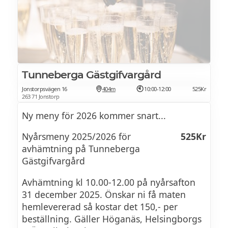
Tunneberga Gästgifvargård
Jonstorpsvägen 16
404m
10:00-12:00
525Kr
263 71 Jonstorp
Ny meny för 2026 kommer snart...
Nyårsmeny 2025/2026 för
525Kr
avhämtning på Tunneberga
Gästgifvargård
Avhämtning kl 10.00-12.00 på nyårsafton
31 december 2025. Önskar ni få maten
hemlevererad så kostar det 150,- per
beställning. Gäller Höganäs, Helsingborgs