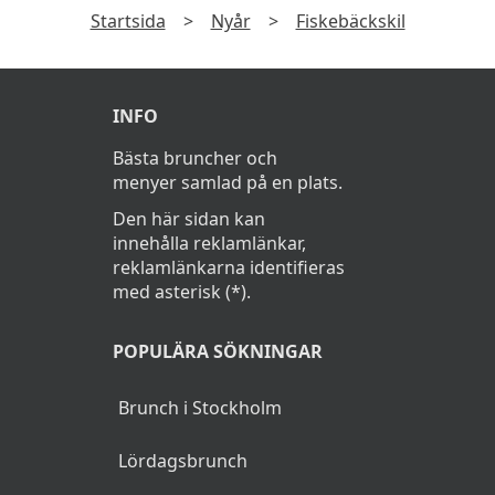
Startsida
>
Nyår
>
Fiskebäckskil
2/1 2027
INFO
Frukostbuffé
Bästa bruncher och
Sen utcheckning kl. 12:00
menyer samlad på en plats.
Den här sidan kan
innehålla reklamlänkar,
reklamlänkarna identifieras
med asterisk (*).
POPULÄRA SÖKNINGAR
Brunch i Stockholm
Lördagsbrunch