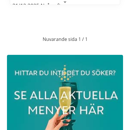
31/12 2025 Nyårsafton
Kl. 18:00 inleder ni kvällen med snittar och
Cava
Nuvarande sida 1 / 1
Kl. 18:30 serveras en välkomponerad 5-
rätters gourmetmiddag
Kl. 00:00 Ett glas Champange att skåla in
det nya året med
En god natts sömn i våra härliga Carpe
Diem sängar
1/1 2026