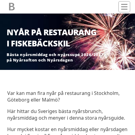
NYÅR PÅ RESTAURANG
I FISKEBÄCKSKIL
Bästa nyårsmiddag och nyårssupé 2026/2027
på Nyårsafton och Nyårsdagen
Var kan man fira nyår på restaurang i Stockholm,
Göteborg eller Malmö?
Här hittar du Sveriges bästa nyårsbrunch,
nyårsmiddag och menyer i denna stora nyårsguide.
Hur mycket kostar en nyårsmiddag eller nyårsdagen