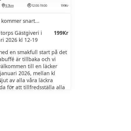
9.7km
12:00-19:00
199Kr
 kommer snart...
torps Gästgiveri i
199Kr
i 2026 kl 12-19
ed en smakfull start på det
abuffé är tillbaka och vi
välkommen till en läcker
januari 2026, mellan kl
jut av alla våra läckra
a för att tillfredsställa alla
är en perfekt möjlighet att
ch kära samtidigt som ni
ltid till ett pris av endast