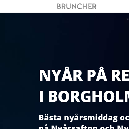
NYÅR PÅ R
I BORGHOL
Bästa nyårsmiddag oc
på Nyårsafton och N