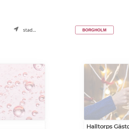
stad...
BORGHOLM
Halltorps Gästg