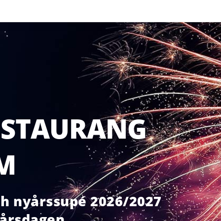
ESTAURANG
M
h nyårssupé 2026/2027
yårsdagen