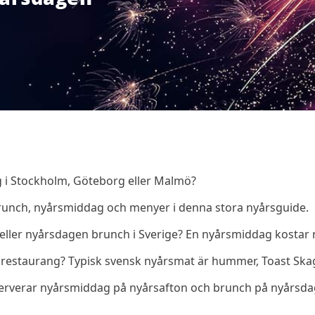
g i Stockholm, Göteborg eller Malmö?
brunch, nyårsmiddag och menyer i denna stora nyårsguide.
ller nyårsdagen brunch i Sverige? En nyårsmiddag kostar 
å restaurang? Typisk svensk nyårsmat är hummer, Toast Skag
 serverar nyårsmiddag på nyårsafton och brunch på nyårsdag