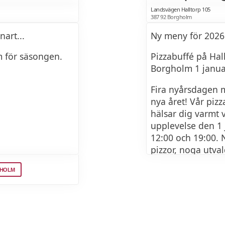
Landsvägen Halltorp 105
387 92 Borgholm
art...
Ny meny för 2026
m för säsongen.
Pizzabuffé på Hall
Borgholm 1 januar
Fira nyårsdagen m
nya året! Vår pizz
hälsar dig varmt 
upplevelse den 1 
12:00 och 19:00. N
pizzor, noga utvald
smaker. Vår buffé 
GHOLM
umgås med nära o
avnjuter en god må
199:- per person.