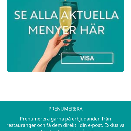
CITRONPUDDING)
Meny 2
Caprese med prosciutto och pesto.
Baconlindad Oxfilé med potatisgratäng,
portvin svampsås och stekta grönsaker.
Chokladpannacotta med mandelkaramell.
Veg
Teriyaki Tempeh and Grönsaker och Ris.
PRENUMERERA
Prenumerera gärna på erbjudanden från
restauranger och få dem direkt i din e-post. Exklusiva