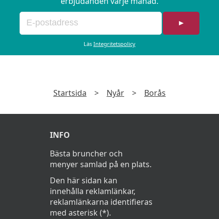
erbjudanden varje månad.
►
Läs
Integritetspolicy
Startsida
>
Nyår
>
Borås
INFO
Bästa bruncher och
menyer samlad på en plats.
Den här sidan kan
innehålla reklamlänkar,
reklamlänkarna identifieras
med asterisk (*).