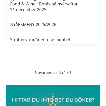
Food & Wine i Borås på nyårsafton
31 december 2025
NYÅRSMENY 2025/2026
3-rätters, ingår ett glas bubbel
Välj mellan två menyer:
Meny 1
Nuvarande sida 1 / 1
Toast Skagen med löjrom och smörstekt
bröd.
Torskrygg med brynt Citronsmörsås,
spetskåls och potatismos.
Gelo Di Limone med färska bär(SICILIANSK