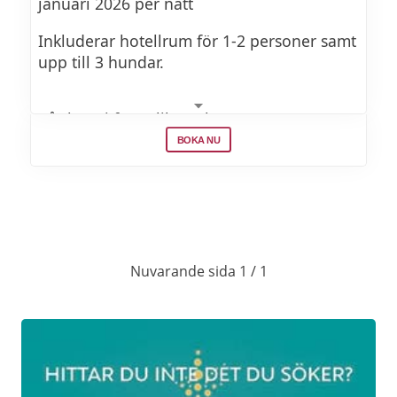
januari 2026 per natt
Inkluderar hotellrum för 1-2 personer samt
upp till 3 hundar.
I år har vi fem olika paket:
BOKA NU
PAKET #1 HAPPY DOG ROOM ONLY:
Från 2295kr, inkluderar hotellrum för 1-2
personer samt upp till 3 hundar
Nuvarande sida 1 / 1
PAKET #2 HAPPY DOG ROOM + BUFFET
WITH DOG:
Från 2295kr, inkluderar hotellrum för 1-2
personer samt upp till 3 hundar.