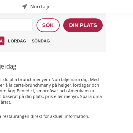
Norrtälje
SÖK
DIN PLATS
A
LÖRDAG
SÖNDAG
je idag
ar du alla brunchmenyer i Norrtälje närä dig. Med
ler à la carte-brunchmeny på helger, lördagar och
 som Ägg Benedict, smörgåsar och Amerikanska
n baserat på din plats, pris eller menyn. Spara dina
ärtat.
restaurangen direkt för aktuell information.