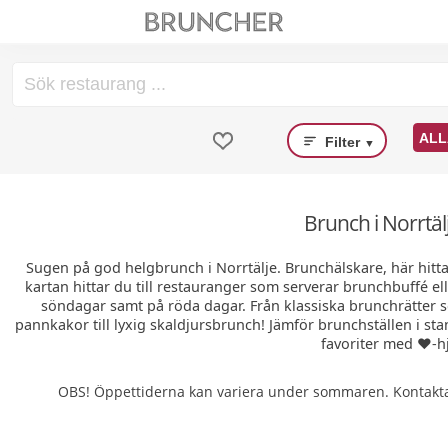
ALL
Filter
▼
Brunch i Norrtäl
Sugen på god helgbrunch i Norrtälje. Brunchälskare, här hitt
kartan hittar du till restauranger som serverar brunchbuffé el
söndagar samt på röda dagar. Från klassiska brunchrätter
pannkakor till lyxig skaldjursbrunch! Jämför brunchställen i sta
favoriter med ❤️-hj
OBS! Öppettiderna kan variera under sommaren. Kontakta 