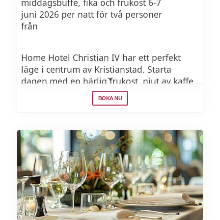
middagsbuffe, fika och frukost 6-7
juni 2026 per natt för två personer
från
Home Hotel Christian IV har ett perfekt
läge i centrum av Kristianstad. Starta
dagen med en härlig frukost, njut av kaffe
och kaka på eftermiddagen, samt middag
BOKA NU
med varmrätt, sallad och soppa till kvällen.
Du har tillgång till ett gym som ligger 4
minuter från hotellet, där du kan köra
energirika träningspass. Hotellet har en
egen utomhusparkering där du kan
förboka en parkeringsplats om du
anländer med bil.