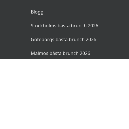
Blogg
Stockholms bästa brunch 2026
Göteborgs bästa brunch 2026
Malmös bästa brunch 2026
© 2026 Bruncher.se. Alla rättigheter reserverade.
Användarvillkor
Integritetspolicy
Ansvarsfriskrivning
🌜
🌞