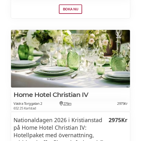
Boende i dubbelrum
BOKA NU
Frukostbuffé
Home Hotel Christian IV
Västra Torggatan 2
276m
2975Kr
652 25 Karlstad
Nationaldagen 2026 i Kristianstad
2975Kr
på Home Hotel Christian IV:
Hotellpaket med övernattning,