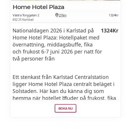
Home Hotel Plaza
Västra Torggatan 2
276m
1324Kr
652 25 Karlstad
Nationaldagen 2026 i Karlstad på
1324Kr
Home Hotel Plaza: Hotellpaket med
övernattning, middagsbuffe, fika
och frukost 6-7 juni 2026 per natt för
två personer från
Ett stenkast från Karlstad Centralstation
ligger Home Hotel Plaza centralt beläget i
Solstaden. Här kan du känna dig som
hemma när hotellet bjuder på frukost, fika
och middag. Avsluta dagen på
BOKA NU
relaxavdelningen där det finns jacuzzi,
bastu och gym - allt med utsikt över
Karlstads takåsar.