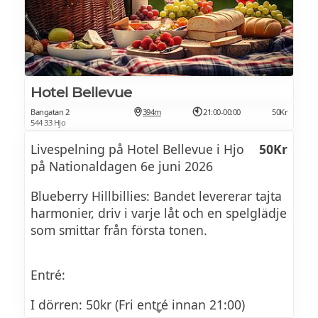
Hotel Bellevue
Bangatan 2
394m
21:00-00:00
50Kr
544 33 Hjo
Livespelning på Hotel Bellevue i Hjo
50Kr
på Nationaldagen 6e juni 2026
Blueberry Hillbillies: Bandet levererar tajta
harmonier, driv i varje låt och en spelglädje
som smittar från första tonen.
Entré:
I dörren: 50kr (Fri entré innan 21:00)