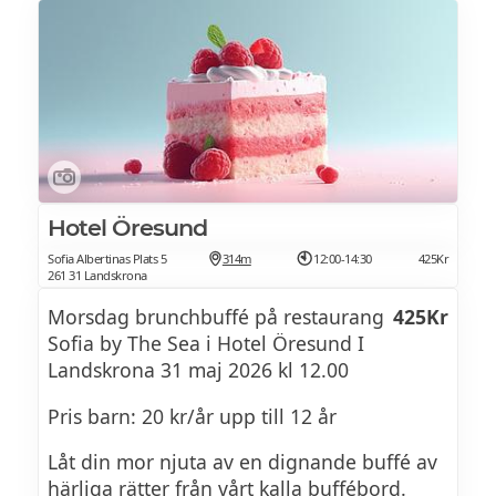
Hotel Öresund
Sofia Albertinas Plats 5
314m
12:00-14:30
425Kr
261 31 Landskrona
Morsdag brunchbuffé på restaurang
425Kr
Sofia by The Sea i Hotel Öresund I
Landskrona 31 maj 2026 kl 12.00
​Pris barn: 20 kr/år upp till 12 år
Låt din mor njuta av en dignande buffé av
härliga rätter från vårt kalla buffébord.