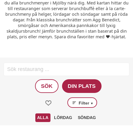
du alla brunchmenyer i Mjölby närä dig. Med kartan hittar du
till restauranger som serverar brunchbuffé eller à la carte-
brunchmeny på helger, lördagar och söndagar samt på röda
dagar. Från klassiska brunchrätter som Ägg Benedict,
smörgåsar och Amerikanska pannkakor till lyxig
skaldjursbrunch! Jämför brunchställen i stan baserat på din
plats, pris eller menyn. Spara dina favoriter med ❤️-hjärtat.
SÖK
DIN PLATS
Filter
▼
ALLA
LÖRDAG
SÖNDAG