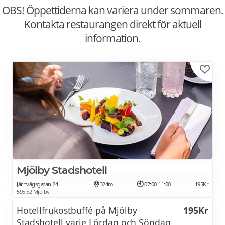
OBS! Öppettiderna kan variera under sommaren.
Kontakta restaurangen direkt för aktuell
information.
Mjölby Stadshotell
Järnvägsgatan 24
324m
07:00-11:00
195Kr
595 52 Mjölby
Hotellfrukostbuffé på Mjölby
195Kr
Stadshotell varje Lördag och Söndag