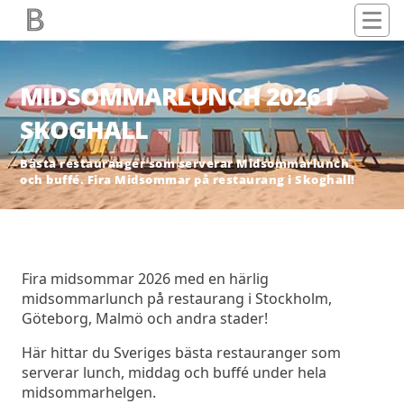
MIDSOMMARLUNCH 2026 I
SKOGHALL
Bästa restauranger som serverar Midsommarlunch
och buffé. Fira Midsommar på restaurang i Skoghall!
Fira midsommar 2026 med en härlig
midsommarlunch på restaurang i Stockholm,
Göteborg, Malmö och andra stader!
Här hittar du Sveriges bästa restauranger som
serverar lunch, middag och buffé under hela
midsommarhelgen.