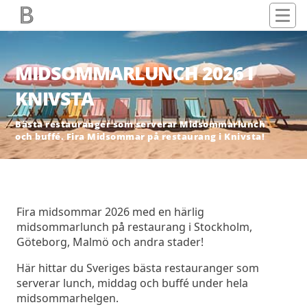
MIDSOMMARLUNCH 2026 I
KNIVSTA
Bästa restauranger som serverar Midsommarlunch
och buffé. Fira Midsommar på restaurang i Knivsta!
Fira midsommar 2026 med en härlig
midsommarlunch på restaurang i Stockholm,
Göteborg, Malmö och andra stader!
Här hittar du Sveriges bästa restauranger som
serverar lunch, middag och buffé under hela
midsommarhelgen.