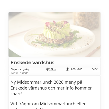
Enskede värdshus
Bägersta byväg 1
1.7km
11:00-16:00
345Kr
122 37 Enskede
Ny Midsommarlunch 2026 meny på
Enskede värdshus och mer info kommer
snart!
Vid frågor om Midsommarlunch eller