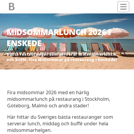
MIDSOMMARLUNCH 2026 I
ENSKEDE
Bästa restauranger som serverar Midsommarlunch
och buffé. Fira Midsommar på restaurang i Enskede!
Fira midsommar 2026 med en härlig
midsommarlunch på restaurang i Stockholm,
Göteborg, Malmö och andra stader!
Här hittar du Sveriges bästa restauranger som
serverar lunch, middag och buffé under hela
midsommarhelgen.