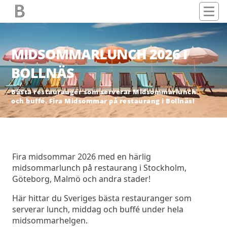
MIDSOMMARLUNCH 2026 I
BOLLNÄS
Bästa restauranger som serverar Midsommarlunch
och buffé. Fira Midsommar på restaurang i Bollnäs!
Fira midsommar 2026 med en härlig
midsommarlunch på restaurang i Stockholm,
Göteborg, Malmö och andra stader!
Här hittar du Sveriges bästa restauranger som
serverar lunch, middag och buffé under hela
midsommarhelgen.