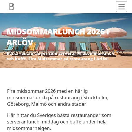
MIDSOMMARLUNCH 2026 I
ARLÖV
Bästa restauranger som serverar Midsommarlunch
och buffé. Fira Midsommar på restaurang i Arlöv!
Fira midsommar 2026 med en härlig
midsommarlunch på restaurang i Stockholm,
Göteborg, Malmö och andra stader!
Här hittar du Sveriges bästa restauranger som
serverar lunch, middag och buffé under hela
midsommarhelgen.