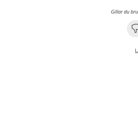
Gillar du br
L