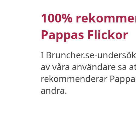
100% rekomme
Pappas Flickor
I Bruncher.se-undersö
av våra användare sa a
rekommenderar Pappas F
andra.