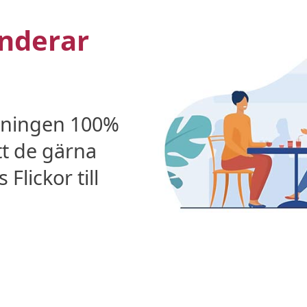
nderar
kningen 100%
tt de gärna
lickor till