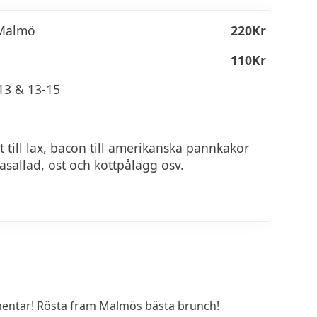
 Malmö
220Kr
110Kr
13 & 13-15
t till lax, bacon till amerikanska pannkakor
asallad, ost och köttpålägg osv.
entar! Rösta fram Malmös bästa brunch!