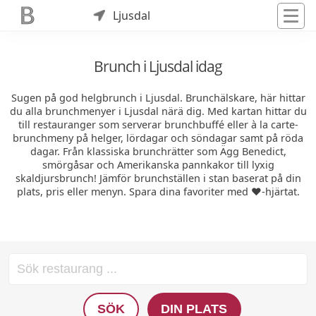
Ljusdal
Brunch i Ljusdal idag
Sugen på god helgbrunch i Ljusdal. Brunchälskare, här hittar
du alla brunchmenyer i Ljusdal närä dig. Med kartan hittar du
till restauranger som serverar brunchbuffé eller à la carte-
brunchmeny på helger, lördagar och söndagar samt på röda
dagar. Från klassiska brunchrätter som Ägg Benedict,
smörgåsar och Amerikanska pannkakor till lyxig
skaldjursbrunch! Jämför brunchställen i stan baserat på din
plats, pris eller menyn. Spara dina favoriter med ❤️-hjärtat.
SÖK
DIN PLATS