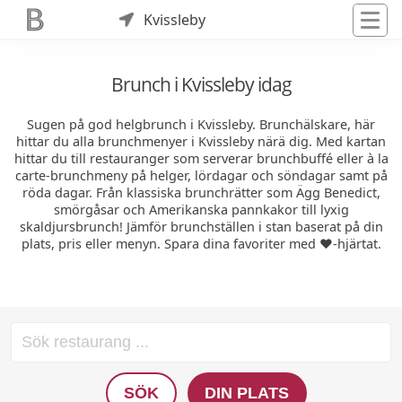
Kvissleby
Brunch i Kvissleby idag
Sugen på god helgbrunch i Kvissleby. Brunchälskare, här
hittar du alla brunchmenyer i Kvissleby närä dig. Med kartan
hittar du till restauranger som serverar brunchbuffé eller à la
carte-brunchmeny på helger, lördagar och söndagar samt på
röda dagar. Från klassiska brunchrätter som Ägg Benedict,
smörgåsar och Amerikanska pannkakor till lyxig
skaldjursbrunch! Jämför brunchställen i stan baserat på din
plats, pris eller menyn. Spara dina favoriter med ❤️-hjärtat.
SÖK
DIN PLATS