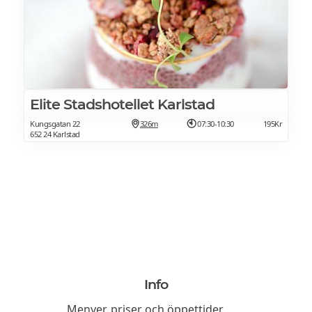
Elite Stadshotellet Karlstad
Kungsgatan 22
326m
07:30-10:30
195Kr
652 24 Karlstad
Info
Menyer, priser och öppettider