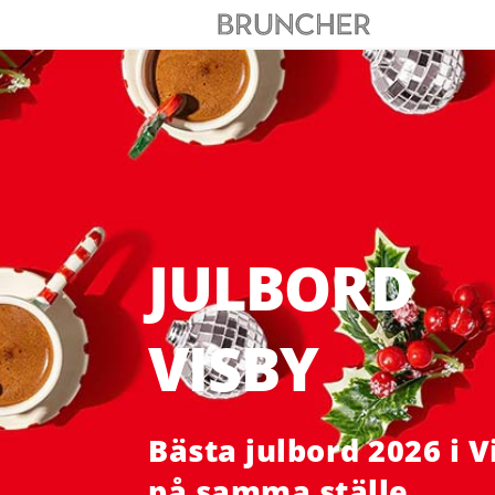
JULBORD
VISBY
Bästa julbord 2026 i V
på samma ställe