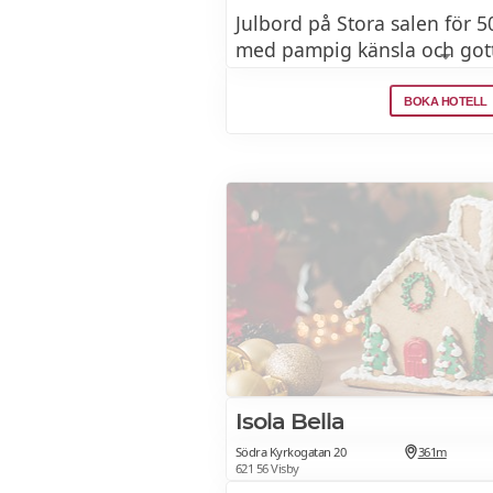
Julbord på Stora salen för 
med pampig känsla och got
mingel, fest och underhålln
BOKA HOTELL
JULBORDSMENY 2025
Kvällen börjar med glöggmi
innergård, där eldkorgar o
julstämning, och fortsätter 
favoriter, gotländska delikat
generöst gottebord fyllt av j
Isola Bella
Södra Kyrkogatan 20
361m
621 56 Visby