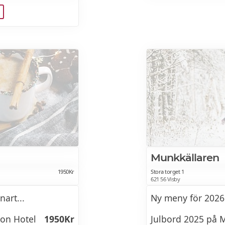
725Kr
gg/röror
ostar och
Munkkällaren
1950Kr
Stora torget 1
621 56 Visby
d tillbehör
art...
Ny meny för 2026
ion Hotel
1950Kr
Julbord 2025 på M