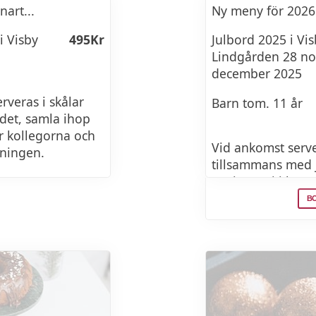
art...
Ny meny för 2026
Glöggtiramisu
i Visby
495Kr
Julbord 2025 i Vi
Lindgården 28 no
december 2025
rveras i skålar
Barn tom. 11 år
rdet, samla ihop
r kollegorna och
Vid ankomst serve
mningen.
tillsammans med j
avnjuter ni i lugn
495Kr
stress där ni njut
BO
julbordssittning 
Alla bokningar har
ber er att respekt
gg/röror