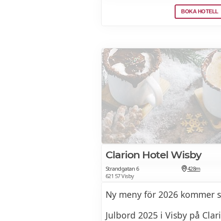
BOKA HOTELL
Stora julmenyn
Bruschette miste
Grillat bröd med olika pålä
Antipasti misti
Urval av våra charkuterier, 
grönsaker
Clarion Hotel Wisby
Carpaccio
Strandgatan 6
428m
621 57 Visby
Tunna skivor av ryggbiff me
Ny meny för 2026 kommer sn
Julbord 2025 i Visby på Clar
Caprese