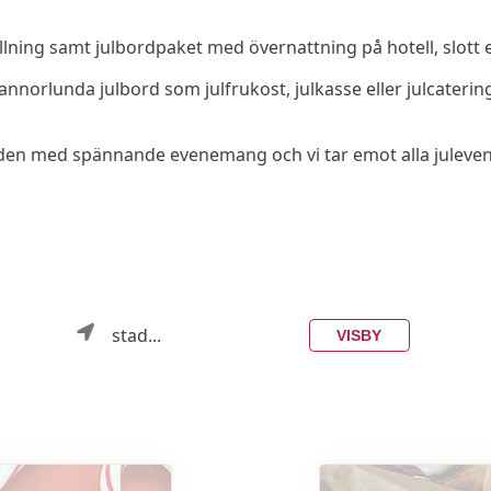
llning samt julbordpaket med övernattning på hotell, slott e
er annorlunda julbord som julfrukost, julkasse eller julcate
 julguiden med spännande evenemang och vi tar emot alla jule
stad...
VISBY