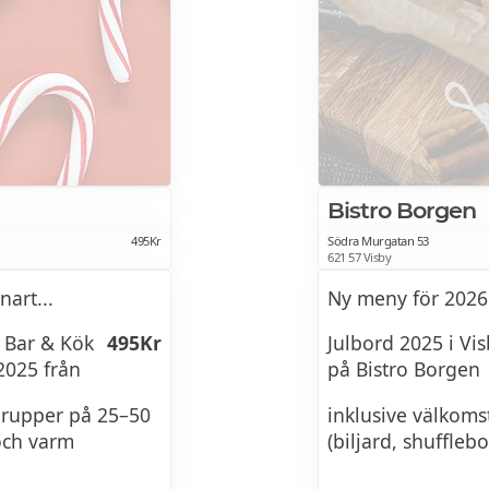
Bistro Borgen
495Kr
Södra Murgatan 53
621 57 Visby
art...
Ny meny för 2026
a Bar & Kök
495Kr
Julbord 2025 i Vis
025 från
på Bistro Borgen
grupper på 25–50
inklusive välkoms
och varm
(biljard, shufflebo