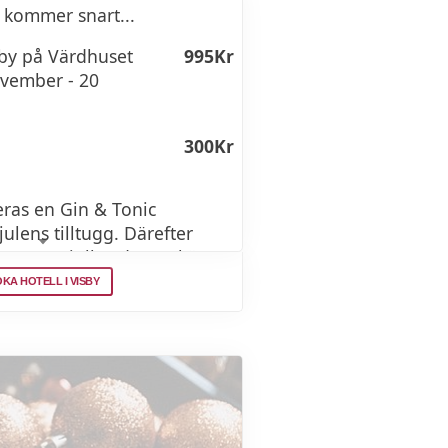
 kommer snart...
sby på Värdhuset
995Kr
vember - 20
300Kr
ras en Gin & Tonic
ulens tilltugg. Därefter
 & ro ert julbord utan köer &
er av en luftig och trivsam
KA HOTELL I VISBY
här på Lindgården.
 2,5 timmes sittid och vi
era våra sittningstider.