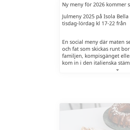
Ny meny för 2026 kommer sn
Julmeny 2025 på Isola Bella 
tisdag-lördag kl 17-22 från
En social meny där maten se
och fat som skickas runt bo
familjen, kompisgänget elle
kom in i den italienska stä
Lilla julmenyn
Bruschette miste
Grillat bröd med olika pålä