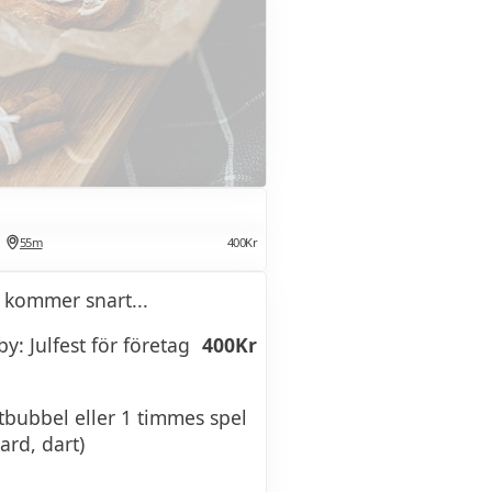
55m
400Kr
 kommer snart...
by: Julfest för företag
400Kr
tbubbel eller 1 timmes spel
ard, dart)