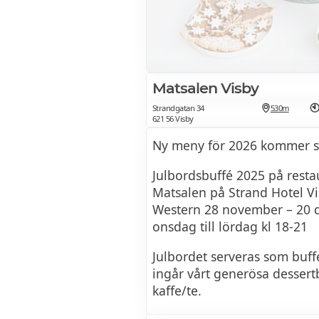
Caprese
Tomat och mozzarellasallad
Antipasti misti
Matsalen Visby
Urval av våra charkuterier, 
Strandgatan 34
530m
grönsaker
621 56 Visby
Ny meny för 2026 kommer sn
Pasta con filetto di manzo e
Julbordsbuffé 2025 på rest
Matsalen på Strand Hotel Vi
Pasta penne med lök, vitlök
Western 28 november – 20 
tryffel, grädde och oxfilé
onsdag till lördag kl 18-21
Julbordet serveras som buffé
Tartufo con cioccolate fond
ingår vårt generösa dessert
Chokladtryffel
kaffe/te.