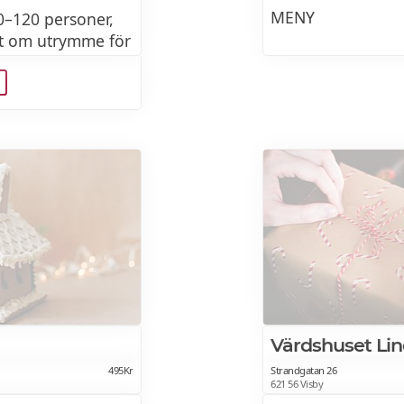
MENY
50–120 personer,
t om utrymme för
ing.
Toast Skagen
eller
Vegetarisk Toast
ngel på vår
ch värmare skapar
med klassiska
Fläskytterfilé me
esser och ett
ulens sötsaker.
kallslagen bearna
eller
Värdshuset Li
Ugnsbakad rotsel
495Kr
Strandgatan 26
621 56 Visby
kallslagen bearna