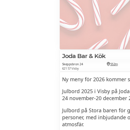
Joda Bar & Kök
Skeppsbron 24
552m
621 57 Visby
Ny meny för 2026 kommer sn
Julbord 2025 i Visby på Jod
24 november-20 december 2
Julbord på Stora baren för 
personer, med inbjudande 
atmosfär.