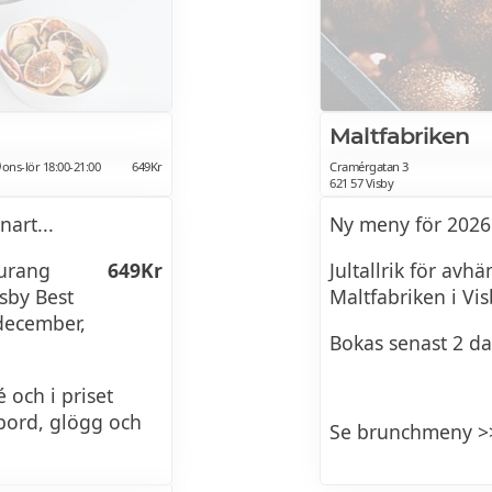
Maltfabriken
ostar och
ons-lör 18:00-21:00
649Kr
Cramérgatan 3
621 57 Visby
art...
Ny meny för 2026
 tartufo
aurang
649Kr
Jultallrik för avh
sby Best
Maltfabriken i Vi
, soltorkad tomat,
december,
Bokas senast 2 da
 och i priset
ente
bord, glögg och
Se brunchmeny >