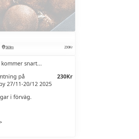
569m
230Kr
 kommer snart...
ämtning på
230Kr
sby 27/11-20/12 2025
gar i förväg.
>