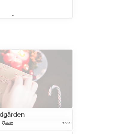
 Skagen
d glöggkryddad rödvinssås,
ise & potatisbakelse
ndgården
leri med glöggkryddad sky,
441m
995Kr
ise & potatisbakelse