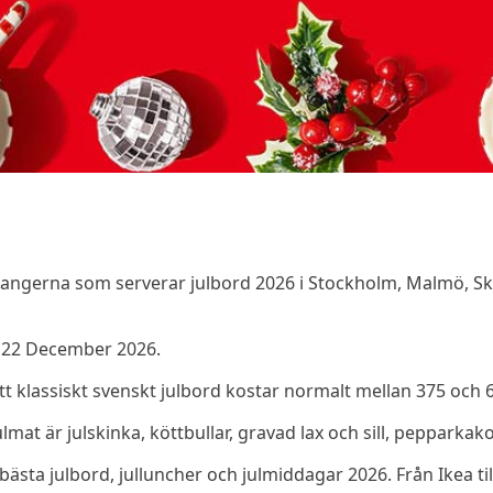
aurangerna som serverar julbord 2026 i Stockholm, Malmö, 
- 22 December 2026.
Ett klassiskt svenskt julbord kostar normalt mellan 375 och 
mat är julskinka, köttbullar, gravad lax och sill, pepparkak
 bästa julbord, julluncher och julmiddagar 2026. Från Ikea till