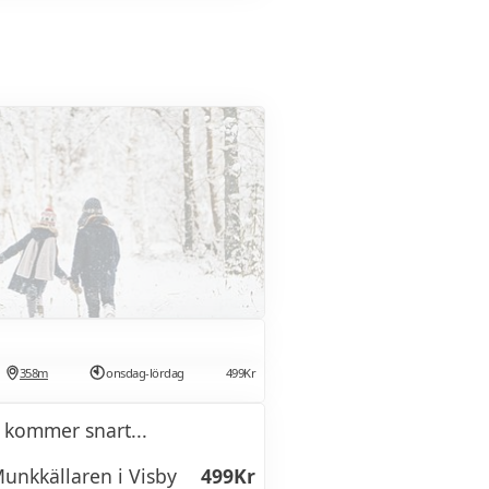
358m
onsdag-lördag
499Kr
 kommer snart...
unkkällaren i Visby
499Kr